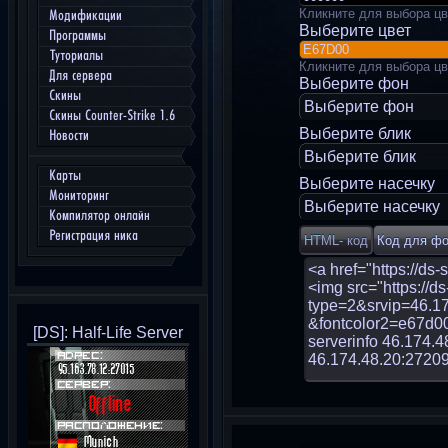
Кликните для выбора цв
Модификации
Выберите цвет
Программы
Туториалы
Кликните для выбора цв
Для сервера
Выберите фон
Скины
Выберите фон
Скины Counter-Strike 1.6
Выберите блик
Новости
Выберите блик
Карты
Выберите насечку
Мониторинг
Выберите насечку
Компилятор онлайн
Регистрация ника
[DS]: Half-Life Server