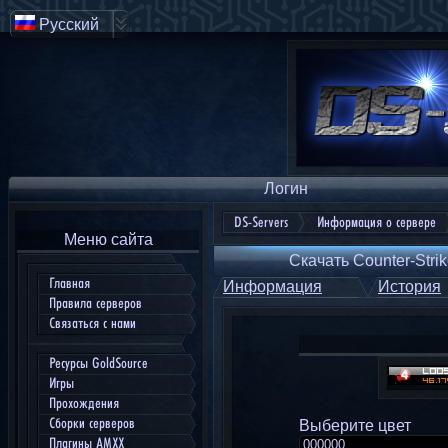
Русский
Логин
DS-Servers
Информация о сервере
Меню сайта
Скачать Counter-Strik
Главная
Информация
История
Правила серверов
Связаться с нами
Ресурсы GoldSource
Игры
Прохождения
Сборки серверов
Выберите цвет
Плагины AMXX