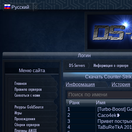
Русский
Логин
DS-Servers
Информация о сервере
Меню сайта
Скачать Counter-Strik
Главная
Информация
История
Правила серверов
Связаться с нами
Ранк
Имя
Ресурсы GoldSource
1
[Turbo-Boost] G
Игры
2
Caco4ek❥
Прохождения
3
Привет постры
Сборки серверов
4
TaBuReTkA 201
Плагины AMXX