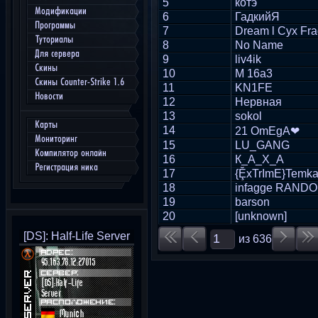
5
котэ
Модификации
6
ГадкийЯ
Программы
7
Dream l Cyx Fr
Туториалы
8
No Name
Для сервера
9
liv4ik
Скины
10
M 16a3
Скины Counter-Strike 1.6
11
KN1FE
Новости
12
Нервная
13
sokol
Карты
14
21 OmEgA❤
Мониторинг
15
LU_GANG
Компилятор онлайн
16
К_А_Х_А
Регистрация ника
17
{ḜxTrImE}Temka 
18
infagge RAND
19
barson
20
[unknown]
[DS]: Half-Life Server
из
636