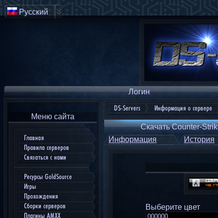
Русский
Логин
DS-Servers
Информация о сервере
Меню сайта
Скачать Counter-Strik
Главная
Информация
История
Правила серверов
Связаться с нами
Ресурсы GoldSource
Игры
Прохождения
Сборки серверов
Выберите цвет
Плагины AMXX