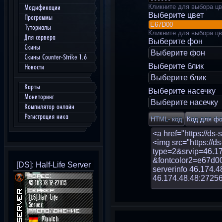
Кликните для выбора цв
Модификации
Выберите цвет
Программы
Туториалы
Кликните для выбора цв
Для сервера
Выберите фон
Скины
Выберите фон
Скины Counter-Strike 1.6
Выберите блик
Новости
Выберите блик
Карты
Выберите насечку
Мониторинг
Выберите насечку
Компилятор онлайн
Регистрация ника
[DS]: Half-Life Server