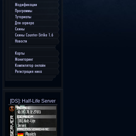
Модификации
Программы
Туториалы
Для сервера
Скины
Скины Counter-Strike 1.6
Новости
Карты
Мониторинг
Компилятор онлайн
Регистрация ника
[DS]: Half-Life Server