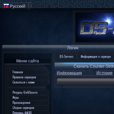
Русский
Логин
DS-Servers
Информация о сервере
Меню сайта
Скачать Counter-Strik
Главная
Информация
История
Правила серверов
Связаться с нами
Ресурсы GoldSource
Игры
Прохождения
Сборки серверов
Плагины AMXX