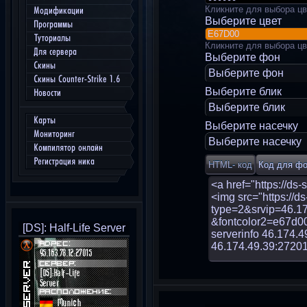
Кликните для выбора цв
Модификации
Выберите цвет
Программы
Туториалы
Кликните для выбора цв
Для сервера
Выберите фон
Скины
Выберите фон
Скины Counter-Strike 1.6
Выберите блик
Новости
Выберите блик
Карты
Выберите насечку
Мониторинг
Выберите насечку
Компилятор онлайн
Регистрация ника
[DS]: Half-Life Server