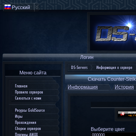
Русский
Логин
DS-Servers
Информация о сервере
Меню сайта
Скачать Counter-Strik
Главная
Информация
История
Правила серверов
Связаться с нами
Ресурсы GoldSource
Игры
Прохождения
Сборки серверов
Выберите цвет
Плагины AMXX