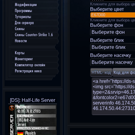
Кликните для выбора цв
Модификации
Выберите цвет
Программы
Туториалы
Кликните для выбора цв
Для сервера
Выберите фон
Скины
Выберите фон
Скины Counter-Strike 1.6
Выберите блик
Новости
Выберите блик
Карты
Выберите насечку
Мониторинг
Выберите насечку
Компилятор онлайн
Регистрация ника
[DS]: Half-Life Server