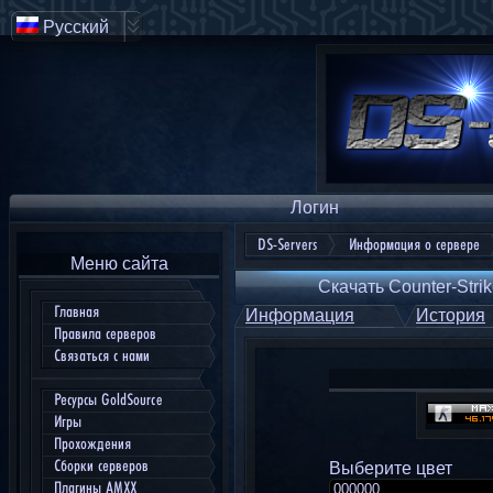
Русский
Логин
DS-Servers
Информация о сервере
Меню сайта
Скачать Counter-Strik
Главная
Информация
История
Правила серверов
Связаться с нами
Ресурсы GoldSource
Игры
Прохождения
Сборки серверов
Выберите цвет
Плагины AMXX