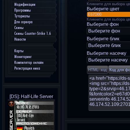
Кликните для выбора цв
Модификации
Выберите цвет
Программы
Туториалы
Кликните для выбора цв
Для сервера
Выберите фон
Скины
Выберите фон
Скины Counter-Strike 1.6
Выберите блик
Новости
Выберите блик
Карты
Выберите насечку
Мониторинг
Выберите насечку
Компилятор онлайн
Регистрация ника
[DS]: Half-Life Server