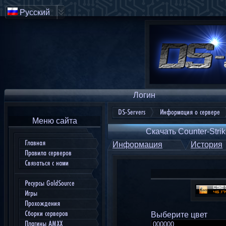
Русский
Логин
DS-Servers
Информация о сервере
Меню сайта
Скачать Counter-Strik
Главная
Информация
История
Правила серверов
Связаться с нами
Ресурсы GoldSource
Игры
Прохождения
Сборки серверов
Выберите цвет
Плагины AMXX