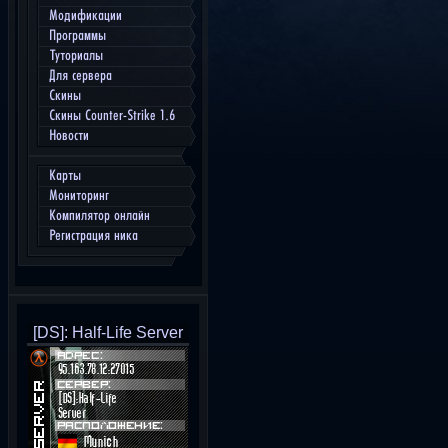
Модификации
Программы
Туториалы
Для сервера
Скины
Скины Counter-Strike 1.6
Новости
Карты
Мониторинг
Компилятор онлайн
Регистрация ника
[DS]: Half-Life Server