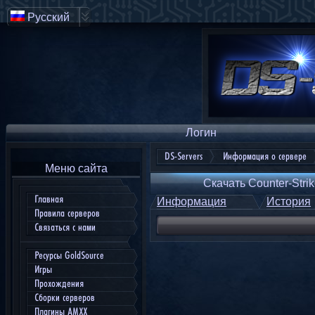
Русский
Логин
DS-Servers
Информация о сервере
Меню сайта
Скачать Counter-Strik
Главная
Информация
История
Правила серверов
Связаться с нами
Ресурсы GoldSource
Игры
Прохождения
Сборки серверов
Плагины AMXX