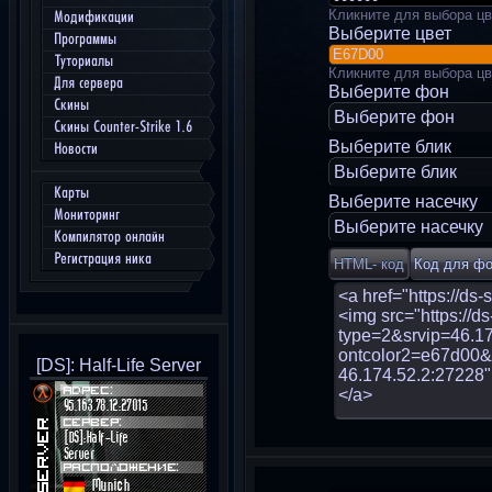
Кликните для выбора цв
Модификации
Выберите цвет
Программы
Туториалы
Кликните для выбора цв
Для сервера
Выберите фон
Скины
Выберите фон
Скины Counter-Strike 1.6
Выберите блик
Новости
Выберите блик
Карты
Выберите насечку
Мониторинг
Выберите насечку
Компилятор онлайн
Регистрация ника
[DS]: Half-Life Server