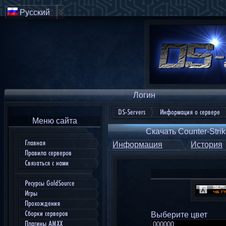
Русский
Логин
DS-Servers
Информация о сервере
Меню сайта
Скачать Counter-Strik
Главная
Информация
История
Правила серверов
Связаться с нами
Ресурсы GoldSource
Игры
Прохождения
Сборки серверов
Выберите цвет
Плагины AMXX