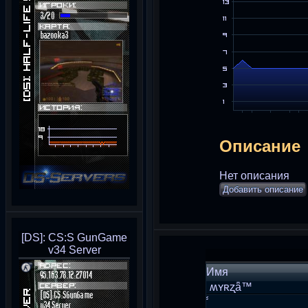
Описание
Нет описания
Добавить описание
[DS]: CS:S GunGame
v34 Server
Имя
ʍʏʀʐǟ™