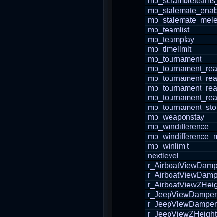
mp_scrambleteams_
mp_stalemate_enab
mp_stalemate_mele
mp_teamlist
mp_teamplay
mp_timelimit
mp_tournament
mp_tournament_re
mp_tournament_re
mp_tournament_re
mp_tournament_re
mp_tournament_sto
mp_weaponstay
mp_windifference
mp_windifference_
mp_winlimit
nextlevel
r_AirboatViewDam
r_AirboatViewDam
r_AirboatViewZHeig
r_JeepViewDampe
r_JeepViewDampe
r_JeepViewZHeight