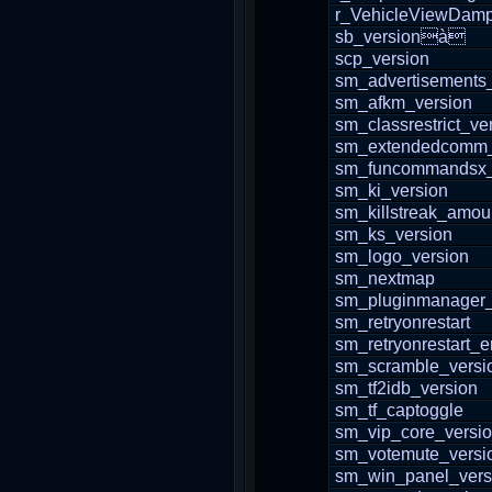
r_VehicleViewDam
sb_versionà
scp_version
sm_advertisements
sm_afkm_version
sm_classrestrict_ve
sm_extendedcomm_
sm_funcommandsx_
sm_ki_version
sm_killstreak_amou
sm_ks_version
sm_logo_version
sm_nextmap
sm_pluginmanager_
sm_retryonrestart
sm_retryonrestart_
sm_scramble_versi
sm_tf2idb_version
sm_tf_captoggle
sm_vip_core_versi
sm_votemute_versi
sm_win_panel_vers