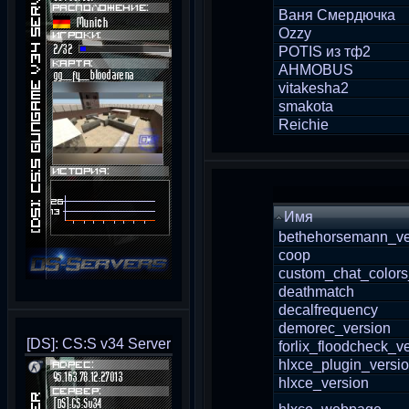
Ваня Смердючка
Ozzy
POTIS из тф2
AHMOBUS
vitakesha2
smakota
Reichie
Имя
bethehorsemann_ve
coop
custom_chat_colors
deathmatch
decalfrequency
demorec_version
[DS]: CS:S v34 Server
forlix_floodcheck_v
hlxce_plugin_versi
hlxce_version