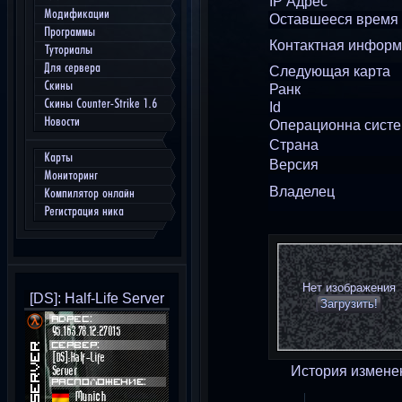
IP Адрес
Модификации
Оставшееся время
Программы
Контактная инфор
Туториалы
Для сервера
Следующая карта
Скины
Ранк
Скины Counter-Strike 1.6
Id
Новости
Операционна сист
Страна
Карты
Версия
Мониторинг
Владелец
Компилятор онлайн
Регистрация ника
Нет изображения
[DS]: Half-Life Server
Загрузить!
История измене