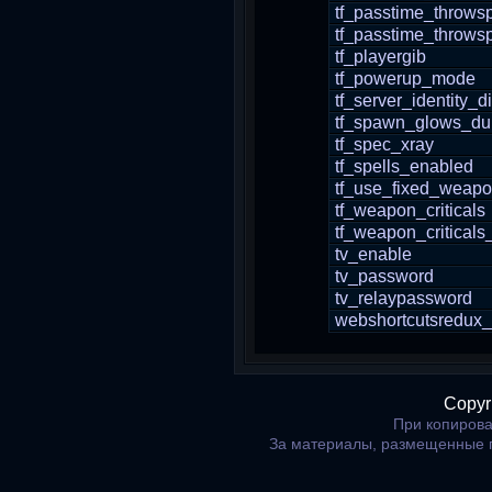
tf_passtime_throw
tf_passtime_throws
tf_playergib
tf_powerup_mode
tf_server_identity_
tf_spawn_glows_dur
tf_spec_xray
tf_spells_enabled
tf_use_fixed_weap
tf_weapon_criticals
tf_weapon_critical
tv_enable
tv_password
tv_relaypassword
webshortcutsredux_
Copyr
При копирова
За материалы, размещенные 