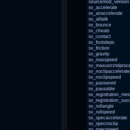
sourcemod_version
sv_accelerate
sv_airaccelerate
sv_alltalk
sv_bounce
sv_cheats
sv_contact
sv_footsteps
sv_friction
sv_gravity
sv_maxspeed
sv_maxusrcmdproce
sv_noclipaccelerate
sv_noclipspeed
sv_password
sv_pausable
sv_registration_me
sv_registration_suc
sv_rollangle
sv_rollspeed
sv_specaccelerate
sv_specnoclip
sv_specspeed