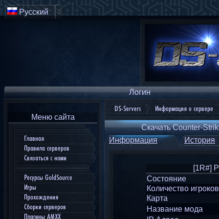
Русский
Логин
DS-Servers
Информация о сервере
Меню сайта
Скачать Counter-Strik
Главная
Информация
История
Правила серверов
Связаться с нами
[1R#] 
Ресурсы GoldSource
Состояние
Игры
Количество игроков
Прохождения
Карта
Сборки серверов
Название мода
Плагины AMXX