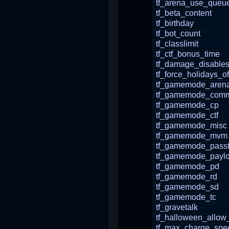
tf_arena_use_queu
tf_beta_content
tf_birthday
tf_bot_count
tf_classlimit
tf_ctf_bonus_time
tf_damage_disable
tf_force_holidays_of
tf_gamemode_aren
tf_gamemode_comm
tf_gamemode_cp
tf_gamemode_ctf
tf_gamemode_misc
tf_gamemode_mvm
tf_gamemode_pass
tf_gamemode_payl
tf_gamemode_pd
tf_gamemode_rd
tf_gamemode_sd
tf_gamemode_tc
tf_gravetalk
tf_halloween_allow
tf_max_charge_spe