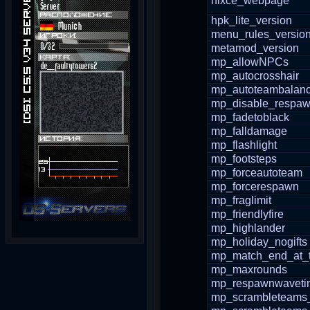
hlxce_webpage
hpk_lite_version
menu_rules_versio
metamod_version
mp_allowNPCs
mp_autocrosshair
mp_autoteambalan
mp_disable_respaw
mp_fadetoblack
mp_falldamage
mp_flashlight
mp_footsteps
mp_forceautoteam
mp_forcerespawn
mp_fraglimit
mp_friendlyfire
mp_highlander
mp_holiday_nogifts
mp_match_end_at_t
mp_maxrounds
mp_respawnwaveti
mp_scrambleteams