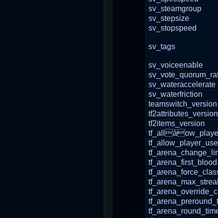
sv_steamgroup
sv_stepsize
sv_stopspeed
sv_tags
sv_voiceenable
sv_vote_quorum_rat
sv_wateraccelerate
sv_waterfriction
teamswitch_version
tf2attributes_version
tf2items_version
tf_allàow_play
tf_allow_player_use
tf_arena_change_lim
tf_arena_first_blood
tf_arena_force_clas
tf_arena_max_strea
tf_arena_override_
tf_arena_preround_
tf_arena_round_tim