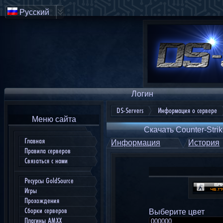
Русский
Логин
DS-Servers
Информация о сервере
Меню сайта
Скачать Counter-Strik
Главная
Информация
История
Правила серверов
Связаться с нами
Ресурсы GoldSource
Игры
Прохождения
Сборки серверов
Выберите цвет
Плагины AMXX