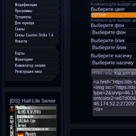
Кликните для выбора цв
Модификации
Выберите цвет
Программы
Туториалы
Кликните для выбора цв
Для сервера
Выберите фон
Скины
Выберите фон
Скины Counter-Strike 1.6
Выберите блик
Новости
Выберите блик
Карты
Выберите насечку
Мониторинг
Выберите насечку
Компилятор онлайн
Регистрация ника
[DS]: Half-Life Server