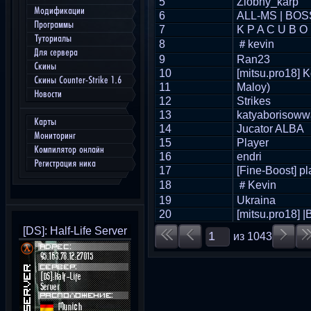
5
Zlobny_karp
Модификации
6
ALL-MS | BOS
Программы
7
K P A C U B O
Туториалы
8
＃kevin
Для сервера
9
Ran23
Скины
10
[mitsu.pro18] 
Скины Counter-Strike 1.6
11
Maloy)
Новости
12
Strikes
13
katyaborisoww
Карты
14
Jucator ALBA
Мониторинг
15
Player
Компилятор онлайн
16
endri
Регистрация ника
17
[Fine-Boost] pl
18
＃Kevin
19
Ukraina
20
[mitsu.pro18] 
[DS]: Half-Life Server
из
1043