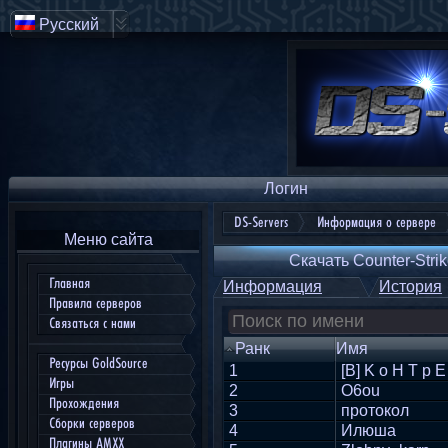
Русский
Логин
DS-Servers
Информация о сервере
Меню сайта
Скачать Counter-Strik
Главная
Информация
История
Правила серверов
Связаться с нами
Ранк
Имя
Ресурсы GoldSource
1
[B] K o H T p E
Игры
2
O6ou
Прохождения
3
протокол
Сборки серверов
4
Илюша
Плагины AMXX