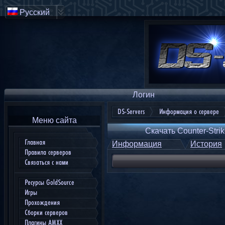
Русский
Логин
DS-Servers
Информация о сервере
Меню сайта
Скачать Counter-Strik
Главная
Информация
История
Правила серверов
Связаться с нами
Ресурсы GoldSource
Игры
Прохождения
Сборки серверов
Плагины AMXX