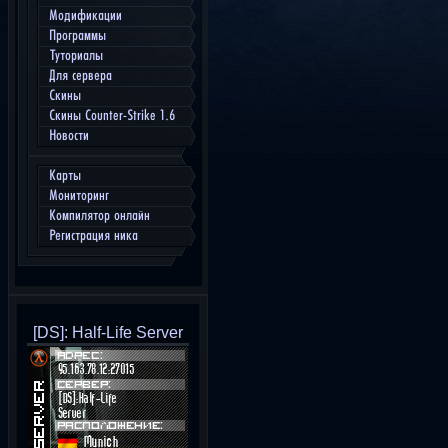
Модификации
Программы
Туториалы
Для сервера
Скины
Скины Counter-Strike 1.6
Новости
Карты
Мониторинг
Компилятор онлайн
Регистрация ника
[DS]: Half-Life Server