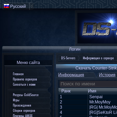
Русский
Логин
DS-Servers
Информация о сервере
Меню сайта
Скачать Counter-Strik
Главная
Информация
История
Правила серверов
Связаться с нами
Ранк
Имя
Ресурсы GoldSource
1
Senpai
Игры
2
Mr.MoyMoy
Прохождения
3
|RG| Mr.MoyM
Сборки серверов
4
[RG]SeKtoR Li
Плагины AMXX