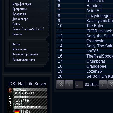
5
Rucksack
Модификации
6
Handeril
Программы
7
Astro Elf
Туториалы
8
crazydudegon
Для сервера
9
KataclysmicKa
Скины
10
Toe Eater
Скины Counter-Strike 1.6
11
[RG]Rucksack
Новости
12
Salty, the Salt
13
Qwertesin
Карты
14
Salty, The Sal
Мониторинг
15
bbt786
Компилятор онлайн
16
TheRealSpoo
Регистрация ника
17
Crumbcrat
18
Orangepeel
19
Lozen26
20
SeKtoR Lin Ku
[DS]: Half-Life Server
из
1851