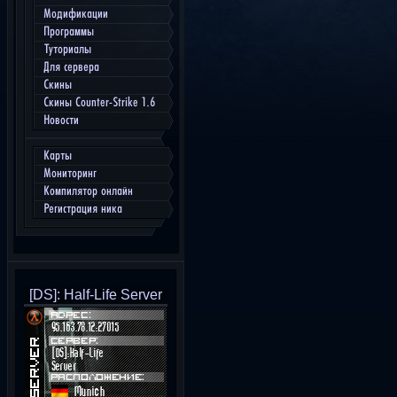
Модификации
Программы
Туториалы
Для сервера
Скины
Скины Counter-Strike 1.6
Новости
Карты
Мониторинг
Компилятор онлайн
Регистрация ника
[DS]: Half-Life Server