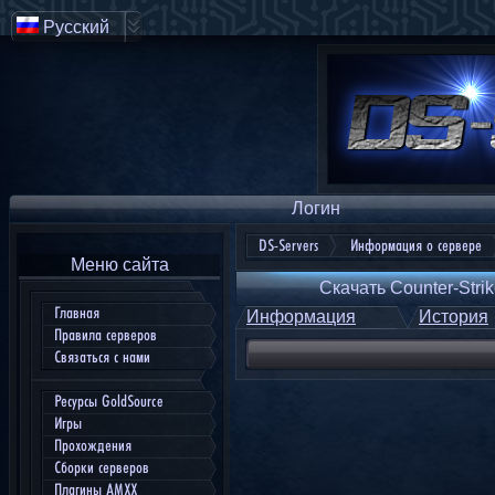
Русский
Логин
DS-Servers
Информация о сервере
Меню сайта
Скачать Counter-Strik
Главная
Информация
История
Правила серверов
Связаться с нами
Ресурсы GoldSource
Игры
Прохождения
Сборки серверов
Плагины AMXX