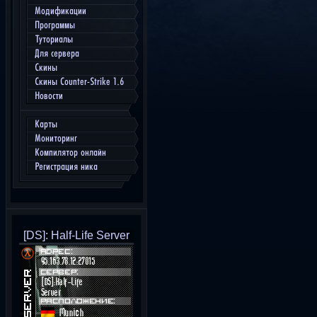
Модификации
Программы
Туториалы
Для сервера
Скины
Скины Counter-Strike 1.6
Новости
Карты
Мониторинг
Компилятор онлайн
Регистрация ника
[DS]: Half-Life Server