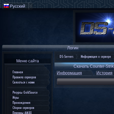
Русский
Логин
DS-Servers
Информация о сервере
Меню сайта
Скачать Counter-Strik
Главная
Информация
История
Правила серверов
Связаться с нами
Ресурсы GoldSource
Игры
Прохождения
Сборки серверов
Плагины AMXX