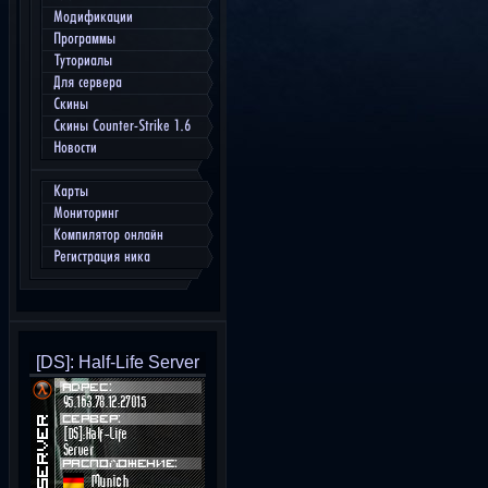
Модификации
Программы
Туториалы
Для сервера
Скины
Скины Counter-Strike 1.6
Новости
Карты
Мониторинг
Компилятор онлайн
Регистрация ника
[DS]: Half-Life Server