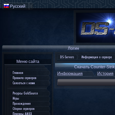
Русский
Логин
DS-Servers
Информация о сервере
Меню сайта
Скачать Counter-Strik
Главная
Информация
История
Правила серверов
Связаться с нами
Ресурсы GoldSource
Игры
Прохождения
Сборки серверов
Плагины AMXX