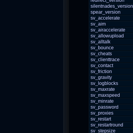
redirect_version
silentnades_version
spear_version
sv_accelerate
sv_aim
sv_airaccelerate
sv_allowupload
sv_alltalk
sv_bounce
sv_cheats
sv_clienttrace
sv_contact
sv_friction
sv_gravity
sv_logblocks
sv_maxrate
sv_maxspeed
sv_minrate
sv_password
sv_proxies
sv_restart
sv_restartround
sv_stepsize