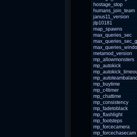
hostage_stop
humans_join_team
janus11_version
jtp10181
map_spawns
max_queries_sec
max_queries_sec_g
max_queries_wind
metamod_version
mp_allowmonsters
mp_autokick
mp_autokick_timeo
mp_autoteambalan
mp_buytime
mp_c4timer
mp_chattime
mp_consistency
mp_fadetoblack
mp_flashlight
mp_footsteps
mp_forcecamera
mp_forcechasecam