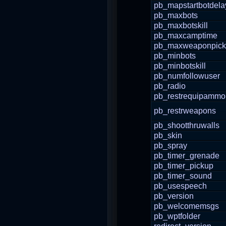
pb_mapstartbotdela
pb_maxbots
pb_maxbotskill
pb_maxcamptime
pb_maxweaponpic
pb_minbots
pb_minbotskill
pb_numfollowuser
pb_radio
pb_restrequipammo
pb_restrweapons
pb_shootthruwalls
pb_skin
pb_spray
pb_timer_grenade
pb_timer_pickup
pb_timer_sound
pb_usespeech
pb_version
pb_welcomemsgs
pb_wptfolder