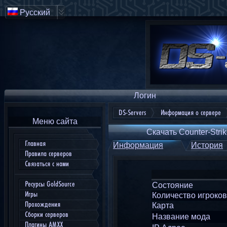
Русский
Логин
DS-Servers
Информация о сервере
Меню сайта
Скачать Counter-Strik
Главная
Информация
История
Правила серверов
Связаться с нами
Ресурсы GoldSource
Состояние
Игры
Количество игроков
Прохождения
Карта
Сборки серверов
Название мода
Плагины AMXX