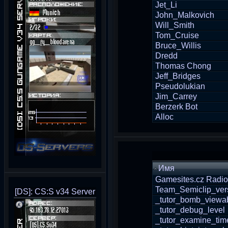
Jet_Li
John_Malkovich
Will_Smith
Tom_Cruise
Bruce_Willis
Dredd
Thomas Chong
Jeff_Bridges
Pseudolukian
Jim_Carrey
Berzerk Bot
Alloc
Имя
Gamesites.cz Radio
Team_Semiclip_ver
[DS]: CS:S v34 Server
_tutor_bomb_viewab
_tutor_debug_level
_tutor_examine_tim