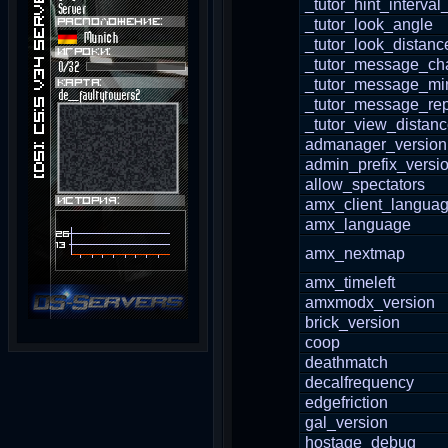
_tutor_hint_interval
_tutor_look_angle
_tutor_look_distanc
_tutor_message_cha
_tutor_message_mi
_tutor_message_re
_tutor_view_distan
admanager_version
admin_prefix_versi
allow_spectators
amx_client_langua
amx_language
amx_nextmap
amx_timeleft
amxmodx_version
brick_version
coop
deathmatch
decalfrequency
edgefriction
gal_version
hostage_debug