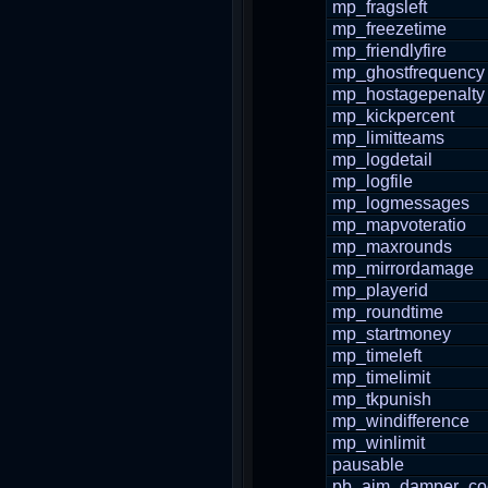
mp_fragsleft
mp_freezetime
mp_friendlyfire
mp_ghostfrequency
mp_hostagepenalty
mp_kickpercent
mp_limitteams
mp_logdetail
mp_logfile
mp_logmessages
mp_mapvoteratio
mp_maxrounds
mp_mirrordamage
mp_playerid
mp_roundtime
mp_startmoney
mp_timeleft
mp_timelimit
mp_tkpunish
mp_windifference
mp_winlimit
pausable
pb_aim_damper_coef