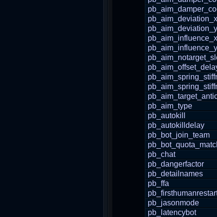
pb_aim_damper_coef
pb_aim_deviation_
pb_aim_deviation_
pb_aim_influence_
pb_aim_influence_
pb_aim_notarget_s
pb_aim_offset_dela
pb_aim_spring_stif
pb_aim_spring_stif
pb_aim_target_antic
pb_aim_type
pb_autokill
pb_autokilldelay
pb_bot_join_team
pb_bot_quota_matc
pb_chat
pb_dangerfactor
pb_detailnames
pb_ffa
pb_firsthumanrestar
pb_jasonmode
pb_latencybot