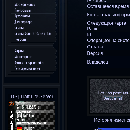
IP Адрес
Модификации
Оставшееся время
Программы
Контактная инфор
Туториалы
Для сервера
Следующая карта
Скины
Ранк
Скины Counter-Strike 1.6
Id
Новости
Операционна сист
Страна
Карты
Версия
Мониторинг
Владелец
Компилятор онлайн
Регистрация ника
Нет изображения
[DS]: Half-Life Server
Загрузить!
История измене