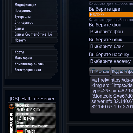
Кликните для выбора цв
Модификации
Выберите цвет
Программы
Туториалы
Кликните для выбора цв
Для сервера
Выберите фон
Скины
Выберите фон
Скины Counter-Strike 1.6
Выберите блик
Новости
Выберите блик
Карты
Выберите насечку
Мониторинг
Выберите насечку
Компилятор онлайн
Регистрация ника
[DS]: Half-Life Server