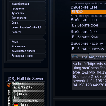
Кликните для выбора цв
Модификации
Выберите цвет
Программы
Туториалы
Кликните для выбора цв
Для сервера
Выберите фон
Скины
Выберите фон
Скины Counter-Strike 1.6
Выберите блик
Новости
Выберите блик
Карты
Выберите насечку
Мониторинг
Выберите насечку
Компилятор онлайн
Регистрация ника
[DS]: Half-Life Server