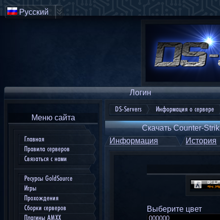
Русский
Логин
DS-Servers
Информация о сервере
Меню сайта
Скачать Counter-Strik
Главная
Информация
История
Правила серверов
Связаться с нами
Ресурсы GoldSource
Игры
Прохождения
Сборки серверов
Выберите цвет
Плагины AMXX