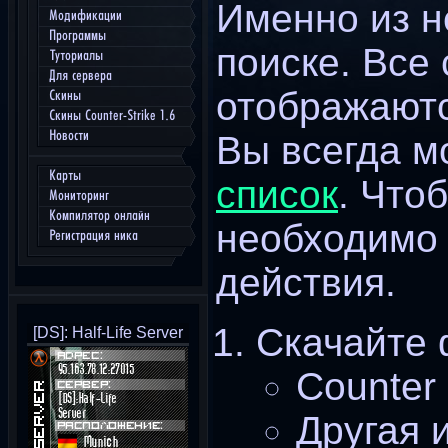
Именно из н
Модификации
Программы
поиске. Все
Туториалы
Для сервера
отображают
Скины
Скины Counter-Strike 1.6
Новости
Вы всегда 
Карты
список
. Что
Мониторинг
Компилятор онлайн
необходимо
Регистрация ника
действия.
Скачайте 
[DS]: Half-Life Server
Counter 
Другая 