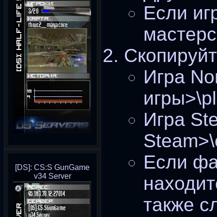
Если иг
мастерс
Скопируйт
Игра No
игры>\pl
Игра St
Steam>\c
Если ф
[DS]: CS:S GunGame
v34 Server
находит
также с