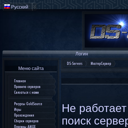
Русский
Логин
DS-Servers
МастерСервер
Меню сайта
Главная
Правила серверов
Связаться с нами
Ресурсы GoldSource
Не работает
Игры
Прохождения
поиск серве
Сборки серверов
Плагины AMXX