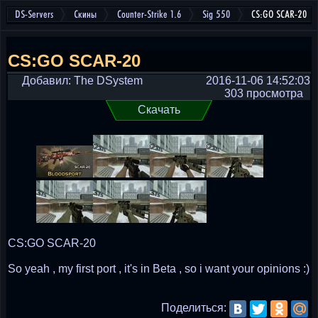
DS-Servers
Скины
Counter-Strike 1.6
Sig 550
CS:GO SCAR-20
CS:GO SCAR-20
Добавил: The DSystem
2016-11-06 14:52:03
303 просмотра
Скачать
CS:GO SCAR-20
So yeah , my first port , it's in Beta , so i want your opinions :)
Поделиться: