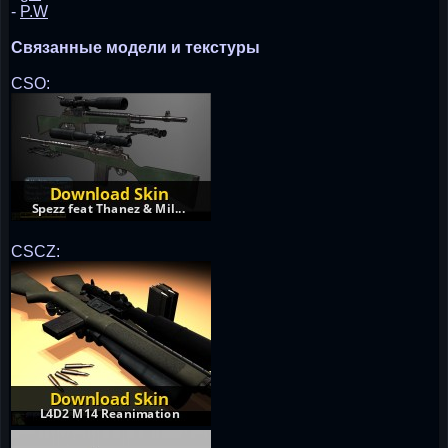
-
P.W
Связанные модели и текстуры
CSO:
CSCZ: