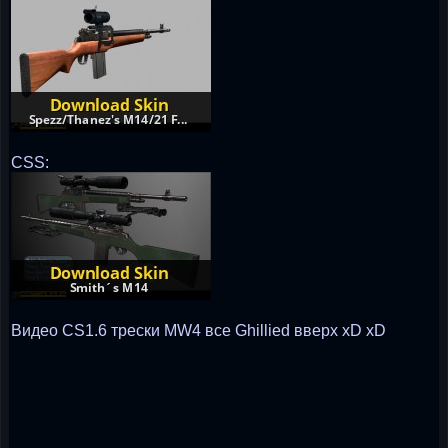
CSS:
Видео CS1.6 трески MW4 все Ghillied вверх xD xD