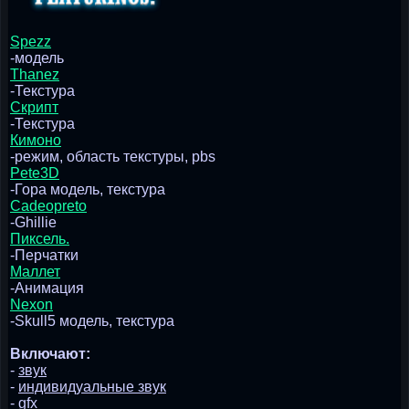
Spezz
-модель
Thanez
-Текстура
Скрипт
-Текстура
Кимоно
-режим, область текстуры, pbs
Pete3D
-Гора модель, текстура
Cadeopreto
-Ghillie
Пиксель.
-Перчатки
Маллет
-Анимация
Nexon
-Skull5 модель, текстура
Включают:
-
звук
-
индивидуальные звук
-
gfx