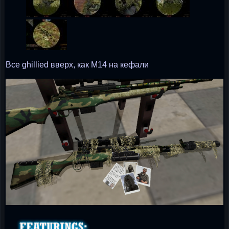
Все ghillied вверх, как M14 на кефали