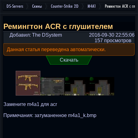
DS-Servers
Скины
Counter-Strike 2D
M4A1
Ремингтон ACR с глу
Ремингтон ACR с глушителем
Добавил: The DSystem
2016-09-30 22:55:06
157 просмотров
Данная статья переведена автоматически.
Скачать
Замените m4a1 для acr
Примечания: затуманенное m4a1_k.bmp