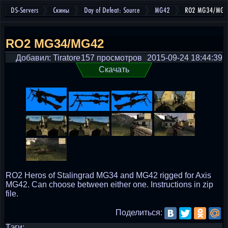
DS-Servers
Скины
Day of Defeat: Source
MG42
RO2 MG34/MG4
RO2 MG34/MG42
Добавил: Tiratore
157 просмотров
2015-09-24 18:44:39
Скачать
RO2 Heros of Stalingrad MG34 and MG42 rigged for Axis
MG42. Can choose between either one. Instructions in zip
file.
Поделиться:
Тэги: