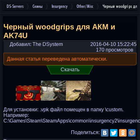
DS-Servers
Скины
Insurgency
Other/Misc
Черный woodgrips для
Черный woodgrips для АКМ и
AK74U
Добавил: The DSystem
2016-04-10 15:22:45
170 просмотров
Данная статья переведена автоматически.
Скачать
Для установки: .vpk файл помещен в папку \custom.
Например:
C:\Games\Steam\SteamApps\common\insurgency2\insurgenc
Поделиться: