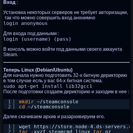
Вход
:
Установка некоторых серверов не требует авторизации,
так что можно совершить вход анонимно
login anonymous
Для входа под данными :
login (username) (pass)
В консоль можно войти под данными своего аккаунта
Steam.
Теперь Linux (Debian/Ubuntu)
Для начала нужно подготовить 32-х битную дерикторию
в том случае есль у вас 64-х битная система.
sudo apt-get install lib32gcc1
После подготовки создаем дерикторию и заходим в нее :
1
mkdir
~
/steamconsole
2
cd
~
/steamconsole
Далее скачиваем архив и разархивируем его.
1
wget https:
//store
.node-4.ds-servers.c
2
tar
-xvzf steamcmd_linux.
tar
.gz