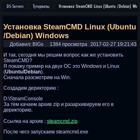
DS-Servers
Туториалы
Установка SteamCMD Linux (Ubuntu /Debian) Win
Установка SteamCMD Linux (Ubuntu
/Debian) Windows
Добавил: BIGs
1384 просмотра
2017-02-27 19:21:43
И так, сегодня мы решим вопрос как же установить
SteamCMD?
Я покажу пример на двух ОС это Windows и Linux
(
Ubuntu/Debian
).
Сначала разсмотрим на Win.
Создадим дерикторию :
D:\SteamConsole
За тем качаем архив zip и разархивируем его в
дерикторию.
Ссылка на архив :
steamcmd.zip
После чего запускаем steamcmd.exe