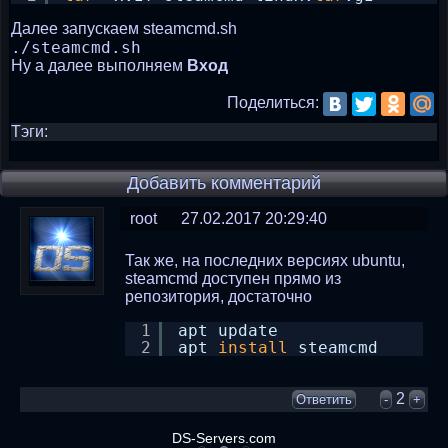
Далее запускаем steamcmd.sh
./steamcmd.sh
Ну а далее выполняем
Вход
Поделиться:
Тэги:
Добавить комментарий
root
27.02.2017 20:29:40
Так же, на последних версиях ubuntu,
steamcmd доступен прямо из
репозитория, достаточно
1
apt update
2
apt 
install
steamcmd
2
Ответить
-
+
DS-Servers.com