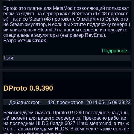
Dproto это плагин для MetaMod позволяющий пользоват
елям заходить на сервер как с NoSteam (47-48 протокол
ы), так и со Steam (48 протокол). Отметим что Dproto это
не Steam эмулятор, и если вы хотите поддержку генерац
ии уникальных SteamID на вашем сервере используйте
специальные эмуляторы (например RevEmu).
Разработчик
Crock
Подробнее...
Тэги:
DProto 0.9.390
Добавил: root
426 просмотров
2014-05-16 09:39:22
Рекомендуем скачать Dproto 0.9.390 последнее на данн
ый момент для вашего сервера cs. Прекрасно работает
на последнем HLDS билде 6027 Linux steamcmd, а так ж
е со старыми билдами HLDS. В комплекте также есть ве