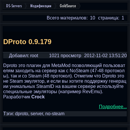
DS-Servers
Модификации
GoldSource
Всего материалов: 10
страница: 1
DProto 0.9.179
Добавил: root
1021 просмотр
2012-11-02 13:51:20
Dproto это плагин для MetaMod позволяющий пользоват
елям заходить на сервер как с NoSteam (47-48 протокол
ы), так и со Steam (48 протокол). Отметим что Dproto это
не Steam эмулятор, и если вы хотите поддержку генерац
ии уникальных SteamID на вашем сервере используйте
специальные эмуляторы (например RevEmu).
Разработчик
Crock
Подробнее...
Тэги: dproto, server, no-steam