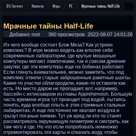
DS-Servers
Новости
Игры
PC
Мрачные тайны Half-Life
Мрачные тайны Half-Life
Добавил: root
360 просмотров
2022-08-07 14:01:26
Из чего вообще состоит Блэк Меза? Как устроен
комплекс? В игре можно видеть как вполне себе
современные лаборатории, где крутые мошшные
компутеры мигают лампочками, так и совсем древние
закутки, где эти компутеры еще на бобинах работают.
Если глянуть внимательнее, можно заметить, что под
комплекс отвели старые заброшенные ракетные шахты.
Какие-то участки облагородили, какие-то оставили как
есть. Но место даром не пропадает, вот, например,
бассейн с ихтиозавром из главы Apprehension. Большую
часть времени игрок тут проводит под водой, пытаясь
понять, куда вообще плыть в этих стремных стальных
лабиринтах. А еще постоянно не хватает воздуха и
грызут поганые пиявки. Тут уж вряд ли кто-то станет
рассматривать окружающую геометрию и смотреть, как
там чего и где. Но что если попробовать немножко
отремонтировать эти карты и откачать воду, чтобы