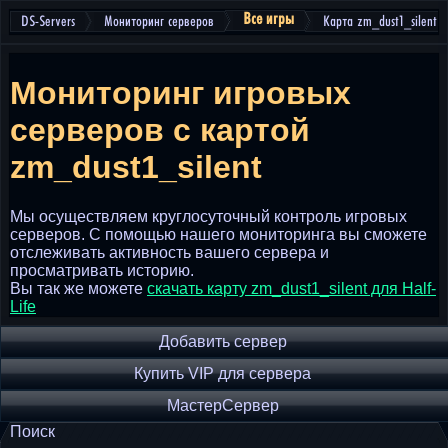
Все игры
DS-Servers
Мониторинг серверов
Карта zm_dust1_silent
Мониторинг игровых
серверов
с картой
zm_dust1_silent
Мы осуществляем круглосуточный контроль игровых
серверов. С помощью нашего мониторинга вы сможете
отслеживать активность вашего сервера и
просматривать историю.
Вы так же можете
скачать карту zm_dust1_silent для Half-
Life
Добавить сервер
Купить VIP для сервера
МастерСервер
Поиск