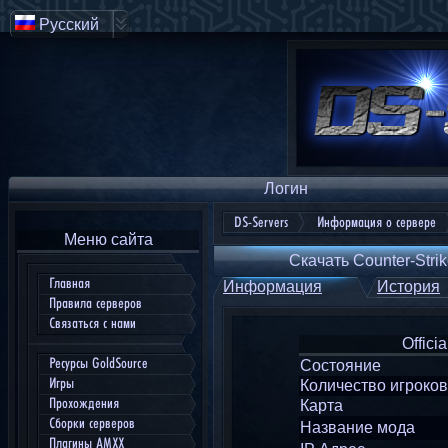
Русский
Логин
DS-Servers
Информация о сервере
Меню сайта
Скачать Counter-Strik
Главная
Информация
История
Правила серверов
Связаться с нами
Offici
Ресурсы GoldSource
Состояние
Игры
Количество игроков
Прохождения
Карта
Сборки серверов
Название мода
Плагины AMXX