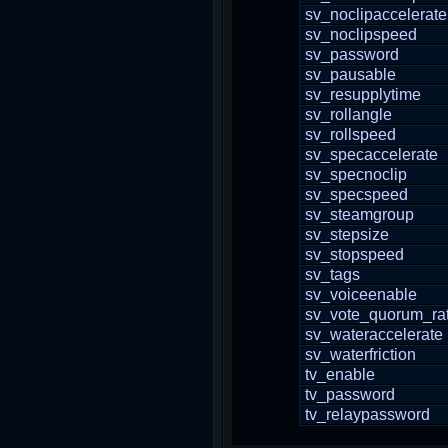
sv_noclipaccelerate
sv_noclipspeed
sv_password
sv_pausable
sv_resupplytime
sv_rollangle
sv_rollspeed
sv_specaccelerate
sv_specnoclip
sv_specspeed
sv_steamgroup
sv_stepsize
sv_stopspeed
sv_tags
sv_voiceenable
sv_vote_quorum_rat
sv_wateraccelerate
sv_waterfriction
tv_enable
tv_password
tv_relaypassword