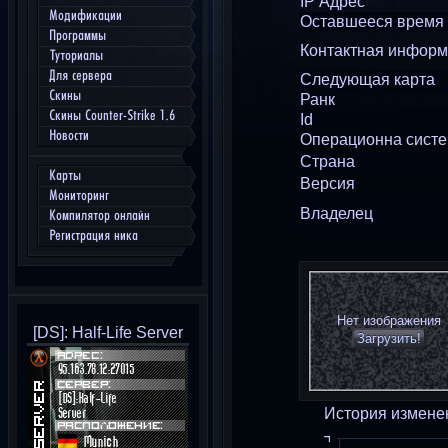
IP Адрес
Модификации
Оставшееся время
Программы
Контактная инфор
Туториалы
Для сервера
Следующая карта
Скины
Ранк
Скины Counter-Strike 1.6
Id
Новости
Операционна сист
Страна
Карты
Версия
Мониторинг
Владелец
Компилятор онлайн
Регистрация ника
Нет изображения
[DS]: Half-Life Server
Загрузить!
История измене