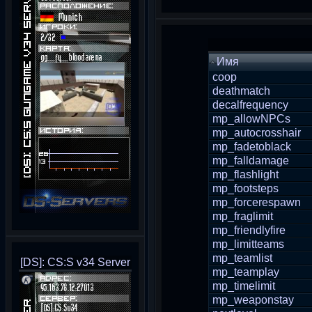
Имя
coop
deathmatch
decalfrequency
mp_allowNPCs
mp_autocrosshair
mp_fadetoblack
mp_falldamage
mp_flashlight
mp_footsteps
mp_forcerespawn
mp_fraglimit
mp_friendlyfire
mp_limitteams
mp_teamlist
[DS]: CS:S v34 Server
mp_teamplay
mp_timelimit
mp_weaponstay