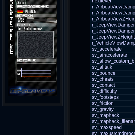
nextlevel
r_AirboatViewDam
r_AirboatViewDam
r_AirboatViewZHeig
r_JeepViewDampe
r_JeepViewDampe
r_JeepViewZHeight
r_VehicleViewDam
sv_accelerate
sv_airaccelerate
sv_allow_custom_b
sv_alltalk
sv_bounce
sv_cheats
sv_contact
sv_difficulty
sv_footsteps
sv_friction
sv_gravity
sv_maphack
sv_maphack_filen
sv_maxspeed
sv_maxusrcmdproce