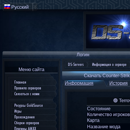
Русский
Логин
DS-Servers
Информация о сервере
Меню сайта
Скачать Counter-Strik
Главная
Информация
История
Правила серверов
Связаться с нами
🟢 Terr
Ресурсы GoldSource
Состояние
Игры
Количество игроков
Прохождения
Карта
Сборки серверов
Название мода
Плагины AMXX