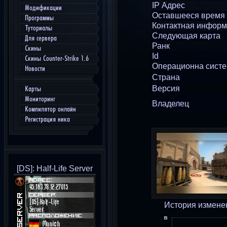
IP Адрес
Модификации
Оставшееся время
Программы
Контактная инфор
Туториалы
Следующая карта
Для сервера
Ранк
Скины
Id
Скины Counter-Strike 1.6
Операционна сист
Новости
Страна
Версия
Карты
Мониторинг
Владелец
Компилятор онлайн
Регистрация ника
[DS]: Half-Life Server
История измене