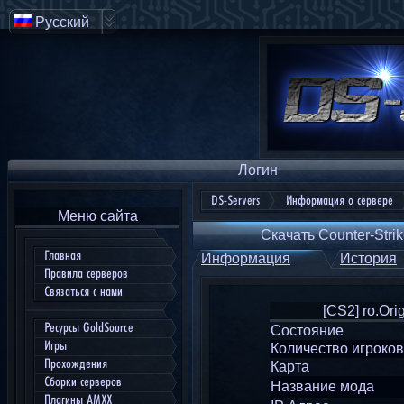
Русский
Логин
DS-Servers
Информация о сервере
Меню сайта
Скачать Counter-Strik
Главная
Информация
История
Правила серверов
Связаться с нами
[CS2] ro.Or
Ресурсы GoldSource
Состояние
Игры
Количество игроков
Прохождения
Карта
Сборки серверов
Название мода
Плагины AMXX