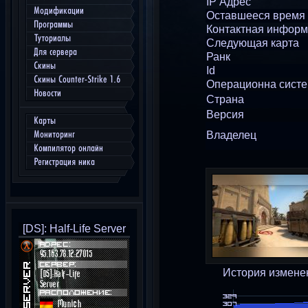
IP Адрес
Модификации
Оставшееся время
Программы
Контактная инфор
Туториалы
Следующая карта
Для сервера
Ранк
Скины
Id
Скины Counter-Strike 1.6
Операционна сист
Новости
Страна
Версия
Карты
Мониторинг
Владелец
Компилятор онлайн
Регистрация ника
[DS]: Half-Life Server
История измене