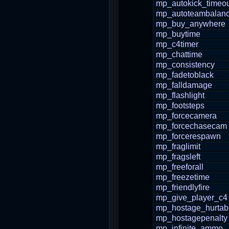
mp_autokick_timeo
mp_autoteambalan
mp_buy_anywhere
mp_buytime
mp_c4timer
mp_chattime
mp_consistency
mp_fadetoblack
mp_falldamage
mp_flashlight
mp_footsteps
mp_forcecamera
mp_forcechasecam
mp_forcerespawn
mp_fraglimit
mp_fragsleft
mp_freeforall
mp_freezetime
mp_friendlyfire
mp_give_player_c4
mp_hostage_hurtab
mp_hostagepenalty
mp_infinite_ammo