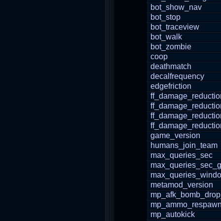
bot_show_nav
bot_stop
bot_traceview
bot_walk
bot_zombie
coop
deathmatch
decalfrequency
edgefriction
ff_damage_reductio
ff_damage_reducti
ff_damage_reductio
ff_damage_reductio
game_version
humans_join_team
max_queries_sec
max_queries_sec_g
max_queries_wind
metamod_version
mp_afk_bomb_drop
mp_ammo_respawn
mp_autokick