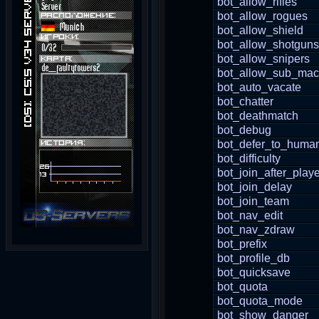
bot_allow_rifles
bot_allow_rogues
bot_allow_shield
bot_allow_shotguns
bot_allow_snipers
bot_allow_sub_mac
bot_auto_vacate
bot_chatter
bot_deathmatch
bot_debug
bot_defer_to_huma
bot_difficulty
bot_join_after_playe
bot_join_delay
bot_join_team
bot_nav_edit
bot_nav_zdraw
bot_prefix
bot_profile_db
bot_quicksave
bot_quota
bot_quota_mode
bot_show_danger