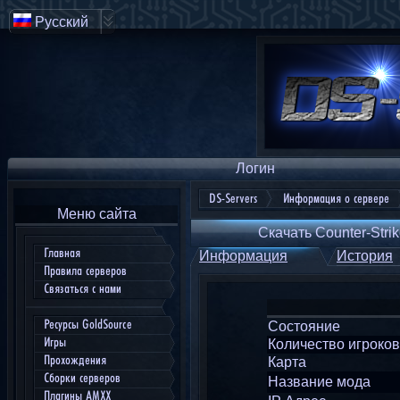
Русский
Логин
DS-Servers
Информация о сервере
Меню сайта
Скачать Counter-Strik
Главная
Информация
История
Правила серверов
Связаться с нами
Ресурсы GoldSource
Состояние
Игры
Количество игроков
Прохождения
Карта
Сборки серверов
Название мода
Плагины AMXX