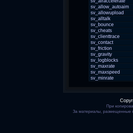
sv_airaccelerate
sv_allow_autoaim
sv_allowupload
sv_alltalk
sv_bounce
sv_cheats
sv_clienttrace
sv_contact
sv_friction
sv_gravity
sv_logblocks
sv_maxrate
sv_maxspeed
sv_minrate
Copyr
При копирова
За материалы, размещенные 