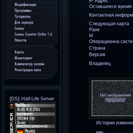
IP Адрес
Модификации
Оставшееся время
Программы
Контактная инфор
Туториалы
Для сервера
Следующая карта
Скины
Ранк
Скины Counter-Strike 1.6
Id
Новости
Операционна сист
Страна
Карты
Версия
Мониторинг
Владелец
Компилятор онлайн
Регистрация ника
Нет изображения
[DS]: Half-Life Server
Загрузить!
История измене