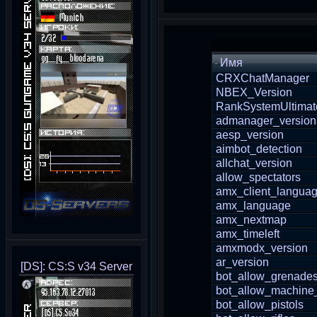
Имя
CRXChatManager
NBEX_Version
RankSystemUltimat
admanager_version
aesp_version
aimbot_detection
allchat_version
allow_spectators
amx_client_langua
amx_language
amx_nextmap
amx_timeleft
amxmodx_version
ar_version
[DS]: CS:S v34 Server
bot_allow_grenade
bot_allow_machine
bot_allow_pistols