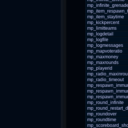
mp_infinite_grenad
mp_item_respawn_
mp_item_staytime
mp_kickpercent
mp_limitteams
mp_logdetail
mp_logfile
mp_logmessages
mp_mapvoteratio
mp_maxmoney
mp_maxrounds
mp_playerid
mp_radio_maxinro
mp_radio_timeout
mp_respawn_immuni
mp_respawn_immuni
mp_respawn_immun
mp_round_infinite
mp_round_restart_d
mp_roundover
mp_roundtime
mp_scoreboard_sho