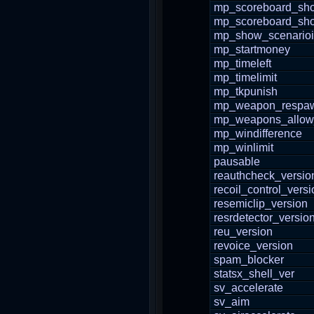
mp_scoreboard_sh
mp_scoreboard_s
mp_show_scenario
mp_startmoney
mp_timeleft
mp_timelimit
mp_tkpunish
mp_weapon_respa
mp_weapons_allow
mp_windifference
mp_winlimit
pausable
reauthcheck_versio
recoil_control_versi
resemiclip_version
resrdetector_versio
reu_version
revoice_version
spam_blocker
statsx_shell_ver
sv_accelerate
sv_aim