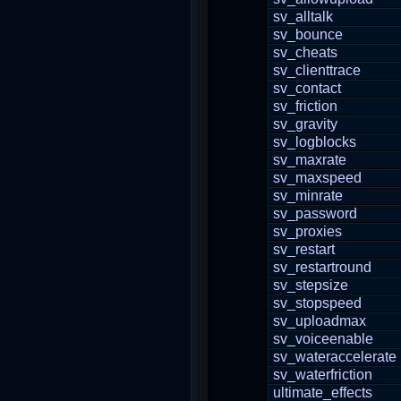
sv_alltalk
sv_bounce
sv_cheats
sv_clienttrace
sv_contact
sv_friction
sv_gravity
sv_logblocks
sv_maxrate
sv_maxspeed
sv_minrate
sv_password
sv_proxies
sv_restart
sv_restartround
sv_stepsize
sv_stopspeed
sv_uploadmax
sv_voiceenable
sv_wateraccelerate
sv_waterfriction
ultimate_effects