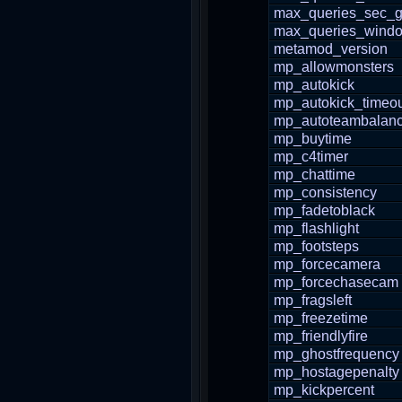
max_queries_sec_g
max_queries_wind
metamod_version
mp_allowmonsters
mp_autokick
mp_autokick_timeo
mp_autoteambalan
mp_buytime
mp_c4timer
mp_chattime
mp_consistency
mp_fadetoblack
mp_flashlight
mp_footsteps
mp_forcecamera
mp_forcechasecam
mp_fragsleft
mp_freezetime
mp_friendlyfire
mp_ghostfrequency
mp_hostagepenalty
mp_kickpercent