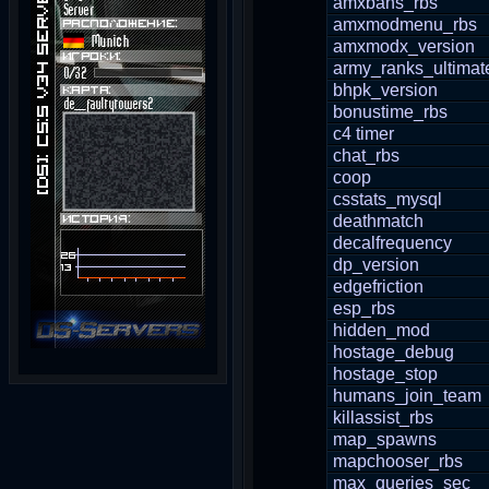
amxbans_rbs
amxmodmenu_rbs
amxmodx_version
army_ranks_ultimat
bhpk_version
bonustime_rbs
c4 timer
chat_rbs
coop
csstats_mysql
deathmatch
decalfrequency
dp_version
edgefriction
esp_rbs
hidden_mod
hostage_debug
hostage_stop
humans_join_team
killassist_rbs
map_spawns
mapchooser_rbs
max_queries_sec