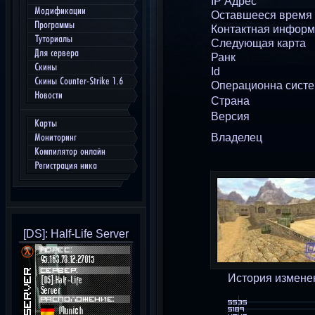
IP Адрес
Модификации
Оставшееся время
Программы
Контактная инфор
Туториалы
Следующая карта
Для сервера
Ранк
Скины
Id
Скины Counter-Strike 1.6
Операционна сист
Новости
Страна
Версия
Карты
Владелец
Мониторинг
Компилятор онлайн
Регистрация ника
[DS]: Half-Life Server
История измене