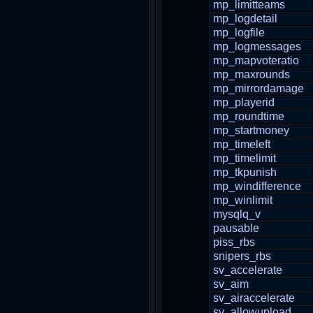
mp_limitteams
mp_logdetail
mp_logfile
mp_logmessages
mp_mapvoteratio
mp_maxrounds
mp_mirrordamage
mp_playerid
mp_roundtime
mp_startmoney
mp_timeleft
mp_timelimit
mp_tkpunish
mp_windifference
mp_winlimit
mysqlq_v
pausable
piss_rbs
snipers_rbs
sv_accelerate
sv_aim
sv_airaccelerate
sv_allowupload