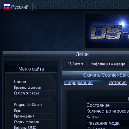
Русский
Логин
DS-Servers
Информация о сервере
Меню сайта
Скачать Counter-Strik
Главная
Информация
История
Правила серверов
Связаться с нами
Ресурсы GoldSource
Состояние
Игры
Количество игроков
Прохождения
Карта
Сборки серверов
Название мода
Плагины AMXX