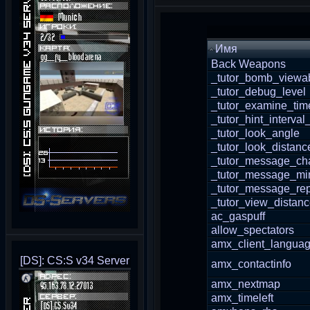
Имя
Back Weapons
_tutor_bomb_viewab
_tutor_debug_level
_tutor_examine_tim
_tutor_hint_interval
_tutor_look_angle
_tutor_look_distanc
_tutor_message_cha
_tutor_message_mi
_tutor_message_re
_tutor_view_distan
ac_gaspuff
allow_spectators
amx_client_langua
[DS]: CS:S v34 Server
amx_contactinfo
amx_nextmap
amx_timeleft