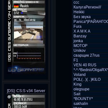
ccc
КалугаРегион///
Heikki
Без звукa
Panica*|РАЙАНГО
Fura
X A M K A
Banzay
jonka
MOTOP
Unikov
сварщик 27rus
F1
VEN 40 RUS
*-*-*Bednii/OligaRX*
Voland
POL( . )( . )KILО
King
olegsupe
[DS]: CS:S v34 Server
Sait
*BOUNTY*
sakhalin