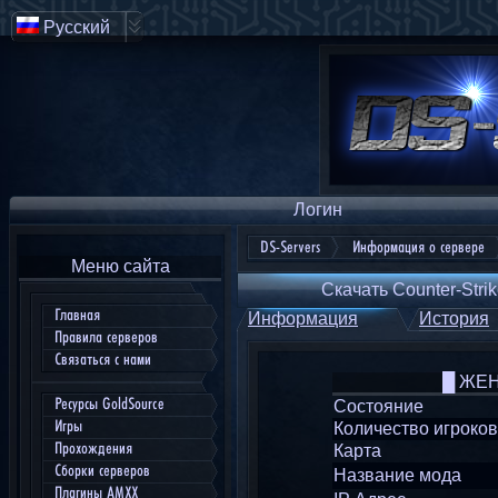
Русский
Логин
DS-Servers
Информация о сервере
Меню сайта
Скачать Counter-Strik
Главная
Информация
История
Правила серверов
Связаться с нами
█ ЖЕН
Ресурсы GoldSource
Состояние
Игры
Количество игроков
Прохождения
Карта
Сборки серверов
Название мода
Плагины AMXX