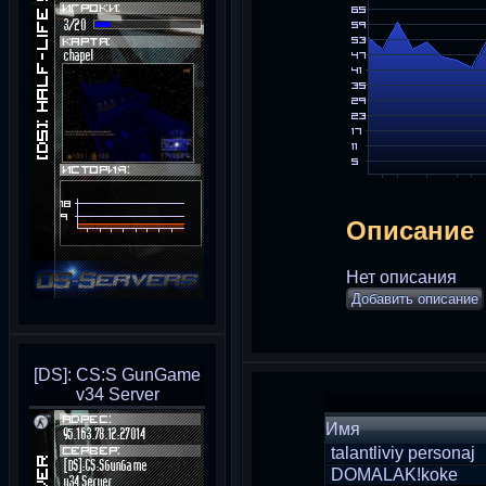
Описание
Нет описания
Добавить описание
[DS]: CS:S GunGame
v34 Server
Имя
talantliviy personaj
DOMALAK!koke