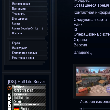
IP Адрес
Модификации
Оставшееся время
Программы
Контактная инфор
Туториалы
Для сервера
Следующая карта
Скины
Ранк
Скины Counter-Strike 1.6
Id
Новости
Операционна сист
Страна
Карты
Версия
Мониторинг
Владелец
Компилятор онлайн
Регистрация ника
[DS]: Half-Life Server
История измене