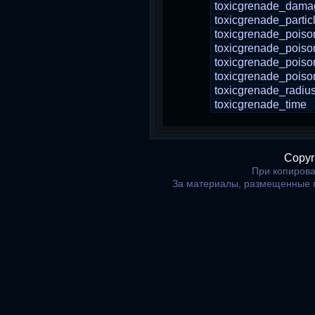
toxicgrenade_dama
toxicgrenade_parti
toxicgrenade_poi
toxicgrenade_pois
toxicgrenade_pois
toxicgrenade_poiso
toxicgrenade_radiu
toxicgrenade_time
Copyr
При копирова
За материалы, размещенные 