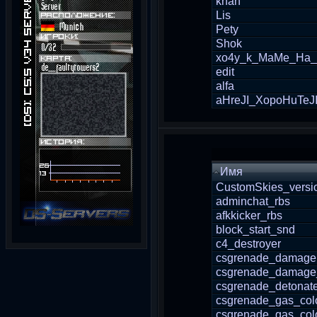
khan
Lis
Pety
Shok
xo4y_k_MaMe_Ha_
edit
alfa
aHreJI_XopoHuTeJ
Имя
CustomSkies_versi
adminchat_rbs
afkkicker_rbs
block_start_snd
c4_destroyer
csgrenade_damage
csgrenade_damage
csgrenade_detonat
csgrenade_gas_col
csgrenade_gas_col