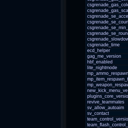
csgrenade_gas_col
csgrenade_gas_sca
csgrenade_se_acc
csgrenade_se_coun
csgrenade_se_min
csgrenade_se_round
csgrenade_slowdo
csgrenade_time
ecd_helper
gag_me_version
hbf_enabled
lite_nightmode
mp_ammo_respawn
mp_item_respawn_
mp_weapon_respa
new_kick_menu_ve
plugins_core_versi
revive_teammates
sv_allow_autoaim
sv_contact
team_control_versi
team_flash_control