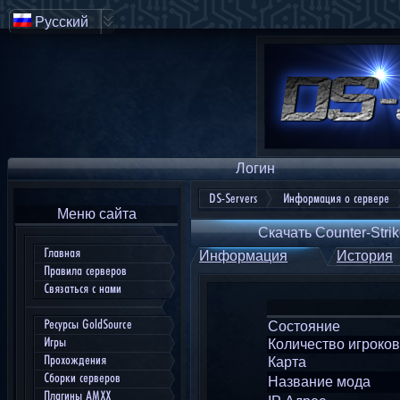
Русский
Логин
DS-Servers
Информация о сервере
Меню сайта
Скачать Counter-Strik
Главная
Информация
История
Правила серверов
Связаться с нами
Ресурсы GoldSource
Состояние
Игры
Количество игроков
Прохождения
Карта
Сборки серверов
Название мода
Плагины AMXX