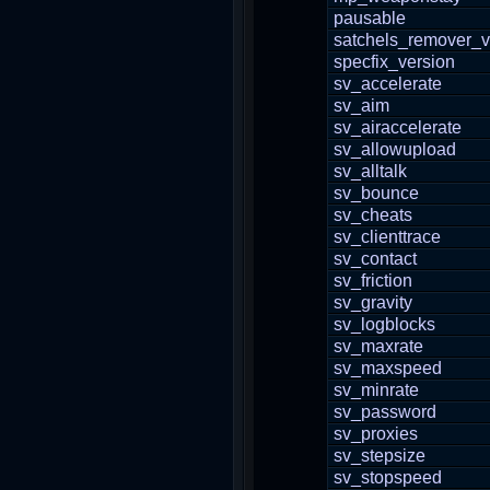
pausable
satchels_remover_v
specfix_version
sv_accelerate
sv_aim
sv_airaccelerate
sv_allowupload
sv_alltalk
sv_bounce
sv_cheats
sv_clienttrace
sv_contact
sv_friction
sv_gravity
sv_logblocks
sv_maxrate
sv_maxspeed
sv_minrate
sv_password
sv_proxies
sv_stepsize
sv_stopspeed