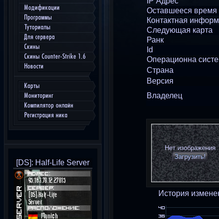
IP Адрес
Модификации
Оставшееся время
Программы
Контактная инфор
Туториалы
Следующая карта
Для сервера
Ранк
Скины
Id
Скины Counter-Strike 1.6
Операционна сист
Новости
Страна
Версия
Карты
Владелец
Мониторинг
Компилятор онлайн
Регистрация ника
Нет изображения
Загрузить!
[DS]: Half-Life Server
История измене