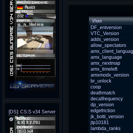
Имя
DF_entversion
VTC_Version
adds_version
allow_spectators
amx_client_langua
amx_language
amx_nextmap
amx_timeleft
amxmodx_version
br_unlock
coop
deathmatch
decalfrequency
dp_version
edgefriction
[DS]: CS:S v34 Server
jk_botti_version
jtp10181
lambda_ranks