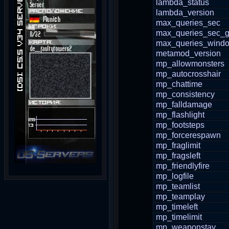
lambda_status
lambda_version
max_queries_sec
max_queries_sec_g
max_queries_wind
metamod_version
mp_allowmonsters
mp_autocrosshair
mp_chattime
mp_consistency
mp_falldamage
mp_flashlight
mp_footsteps
mp_forcerespawn
mp_fraglimit
mp_fragsleft
mp_friendlyfire
mp_logfile
mp_teamlist
mp_teamplay
mp_timeleft
mp_timelimit
mp_weaponstay