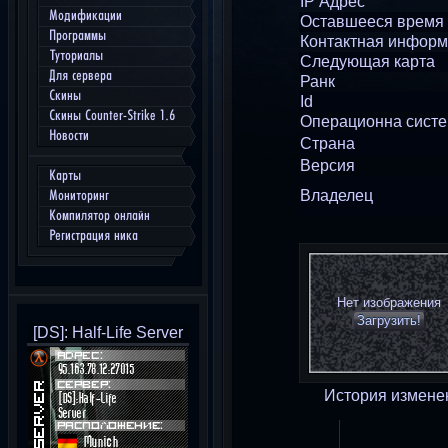
IP Адрес
Модификации
Оставшееся время
Программы
Контактная инфор
Туториалы
Следующая карта
Для сервера
Ранк
Скины
Id
Скины Counter-Strike 1.6
Операционна сист
Новости
Страна
Версия
Карты
Владелец
Мониторинг
Компилятор онлайн
Регистрация ника
Нет изображения
Загрузить!
[DS]: Half-Life Server
История измене