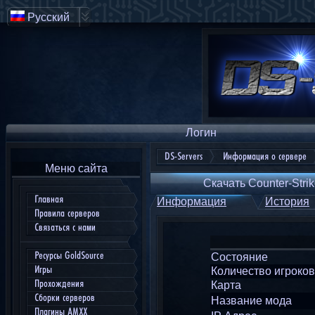
Русский
Логин
DS-Servers
Информация о сервере
Меню сайта
Скачать Counter-Strik
Главная
Информация
История
Правила серверов
Связаться с нами
Ресурсы GoldSource
Состояние
Игры
Количество игроков
Прохождения
Карта
Сборки серверов
Название мода
Плагины AMXX