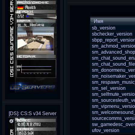
Имя
sb_version
sbchecker_version
sbpp_report_versio
sm_achmod_versio
sm_advanced_shop
sm_chat_sound_en
sm_chat_sound_file
sm_donormenu_ver
sm_noisemaker_ver
sm_respawn_music
sm_sel_version
sm_selfmute_versi
sm_sourcesleuth_ve
sm_vipmenu_versi
sm_welcomesound_
[DS]: CS:S v34 Server
sourcecomms_vers
sw_gamedesc_overr
ufov_version