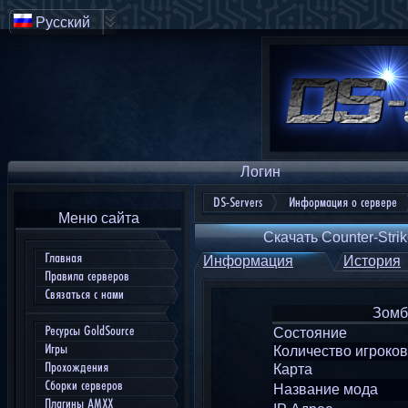
Русский
Логин
DS-Servers
Информация о сервере
Меню сайта
Скачать Counter-Strik
Главная
Информация
История
Правила серверов
Связаться с нами
Зомби
Ресурсы GoldSource
Состояние
Игры
Количество игроков
Прохождения
Карта
Сборки серверов
Название мода
Плагины AMXX