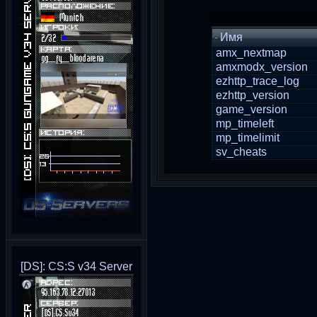
Имя
amx_nextmap
amxmodx_version
ezhttp_trace_log
ezhttp_version
game_version
mp_timeleft
mp_timelimit
sv_cheats
[DS]: CS:S v34 Server