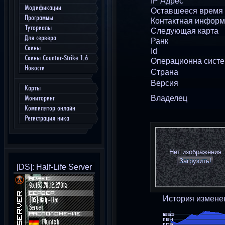
IP Адрес
Модификации
Оставшееся время
Программы
Контактная инфор
Туториалы
Следующая карта
Для сервера
Ранк
Скины
Id
Скины Counter-Strike 1.6
Операционна сист
Новости
Страна
Версия
Карты
Владелец
Мониторинг
Компилятор онлайн
Регистрация ника
Нет изображения
Загрузить!
[DS]: Half-Life Server
История измене