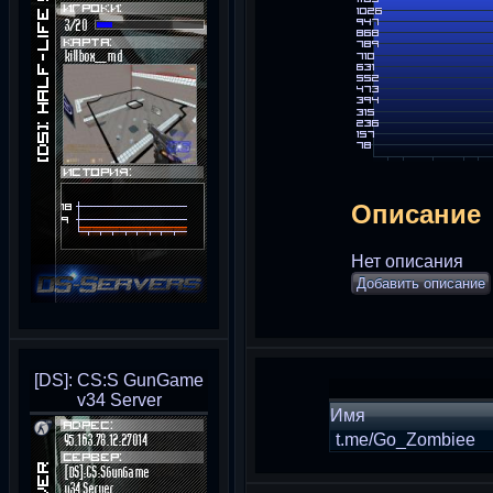
Описание
Нет описания
Добавить описание
[DS]: CS:S GunGame
v34 Server
Имя
t.me/Go_Zombiee