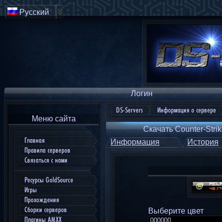
Русский
Логин
DS-Servers
Информация о сервере
Меню сайта
Скачать Counter-Strik
Главная
Информация
История
Правила серверов
Связаться с нами
Ресурсы GoldSource
Игры
Прохождения
Сборки серверов
Выберите цвет
Плагины AMXX