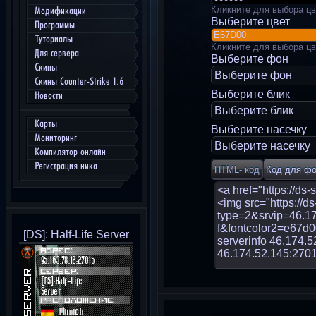
Кликните для выбора цв
Модификации
Выберите цвет
Программы
Туториалы
Кликните для выбора цв
Для сервера
Выберите фон
Скины
Выберите фон
Скины Counter-Strike 1.6
Выберите блик
Новости
Выберите блик
Карты
Выберите насечку
Мониторинг
Выберите насечку
Компилятор онлайн
Регистрация ника
[DS]: Half-Life Server