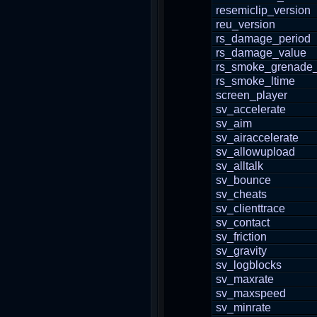
resemiclip_version
reu_version
rs_damage_period
rs_damage_value
rs_smoke_grenade
rs_smoke_ltime
screen_player
sv_accelerate
sv_aim
sv_airaccelerate
sv_allowupload
sv_alltalk
sv_bounce
sv_cheats
sv_clienttrace
sv_contact
sv_friction
sv_gravity
sv_logblocks
sv_maxrate
sv_maxspeed
sv_minrate