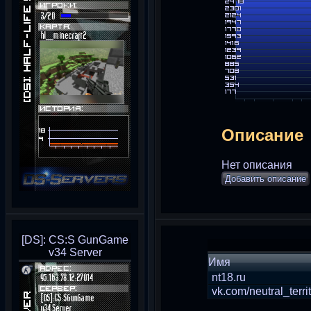
Описание
Нет описания
Добавить описание
[DS]: CS:S GunGame
v34 Server
Имя
nt18.ru
vk.com/neutral_terri