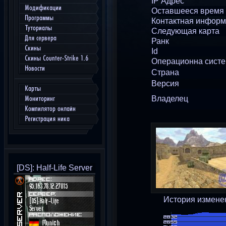
IP Адрес
Модификации
Оставшееся время
Программы
Контактная инфор
Туториалы
Следующая карта
Для сервера
Ранк
Скины
Id
Скины Counter-Strike 1.6
Операционна сист
Новости
Страна
Версия
Карты
Владелец
Мониторинг
Компилятор онлайн
Регистрация ника
[DS]: Half-Life Server
История измене