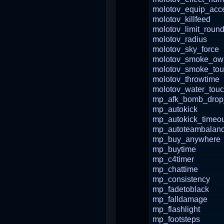
molotov_equip_acc
molotov_killfeed
molotov_limit_roun
molotov_radius
molotov_sky_force
molotov_smoke_ow
molotov_smoke_to
molotov_throwtime
molotov_water_tou
mp_afk_bomb_drop
mp_autokick
mp_autokick_timeo
mp_autoteambalan
mp_buy_anywhere
mp_buytime
mp_c4timer
mp_chattime
mp_consistency
mp_fadetoblack
mp_falldamage
mp_flashlight
mp_footsteps