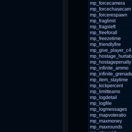
mp_forcecamera
mp_forcechasecam
mp_forcerespawn
mp_fraglimit
mp_fragsleft
mp_freeforall
mp_freezetime
mp_friendlyfire
mp_give_player_c4
mp_hostage_hurtab
mp_hostagepenalty
mp_infinite_ammo
mp_infinite_grenad
mp_item_staytime
mp_kickpercent
mp_limitteams
mp_logdetail
mp_logfile
mp_logmessages
mp_mapvoteratio
mp_maxmoney
mp_maxrounds