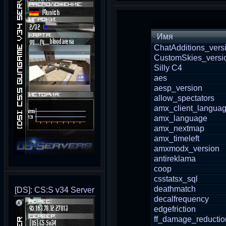
Имя
ChatAdditions_vers
CustomSkies_versi
Silly C4
aes
aesp_version
allow_spectators
amx_client_langua
amx_language
amx_nextmap
amx_timeleft
amxmodx_version
antireklama
coop
csstatsx_sql
deathmatch
[DS]: CS:S v34 Server
decalfrequency
edgefriction
ff_damage_reductio