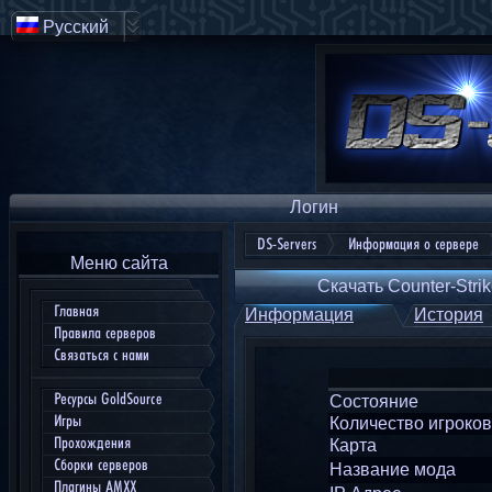
Русский
Логин
DS-Servers
Информация о сервере
Меню сайта
Скачать Counter-Strik
Главная
Информация
История
Правила серверов
Связаться с нами
Ресурсы GoldSource
Состояние
Игры
Количество игроков
Прохождения
Карта
Сборки серверов
Название мода
Плагины AMXX