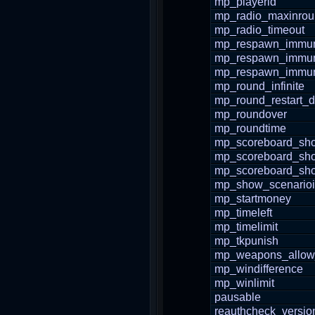
mp_playerid
mp_radio_maxinro
mp_radio_timeout
mp_respawn_immuni
mp_respawn_immuni
mp_respawn_immun
mp_round_infinite
mp_round_restart_d
mp_roundover
mp_roundtime
mp_scoreboard_sho
mp_scoreboard_sh
mp_scoreboard_s
mp_show_scenario
mp_startmoney
mp_timeleft
mp_timelimit
mp_tkpunish
mp_weapons_allow
mp_windifference
mp_winlimit
pausable
reauthcheck_versio