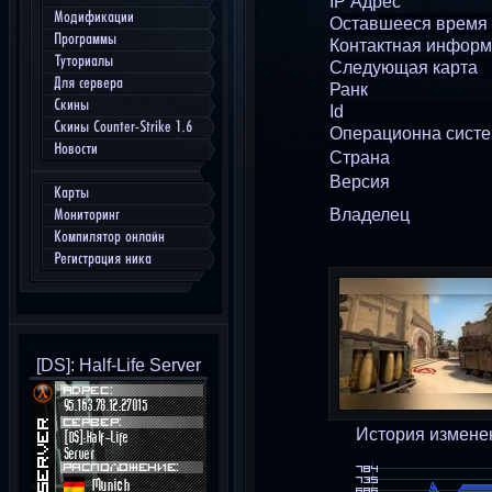
IP Адрес
Модификации
Оставшееся время
Программы
Контактная инфор
Туториалы
Следующая карта
Для сервера
Ранк
Скины
Id
Скины Counter-Strike 1.6
Операционна сист
Новости
Страна
Версия
Карты
Владелец
Мониторинг
Компилятор онлайн
Регистрация ника
[DS]: Half-Life Server
История измене