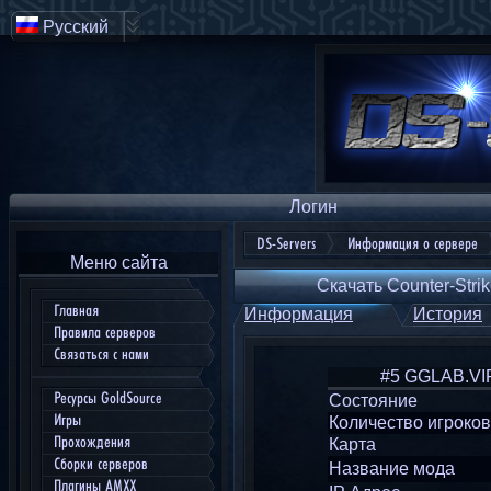
Русский
Логин
DS-Servers
Информация о сервере
Меню сайта
Скачать Counter-Strik
Главная
Информация
История
Правила серверов
Связаться с нами
#5 GGLAB.VI
Ресурсы GoldSource
Состояние
Игры
Количество игроков
Прохождения
Карта
Сборки серверов
Название мода
Плагины AMXX