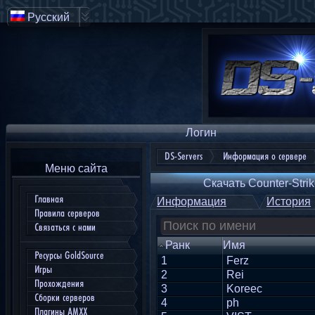
Русский
Логин
DS-Servers
Информация о сервере
Меню сайта
Скачать Counter-Strik
Главная
Информация
История
Правила серверов
Связаться с нами
Ранк
Имя
Ресурсы GoldSource
1
Ferz
Игры
2
Rei
Прохождения
3
Koreec
Сборки серверов
4
ph
Плагины AMXX