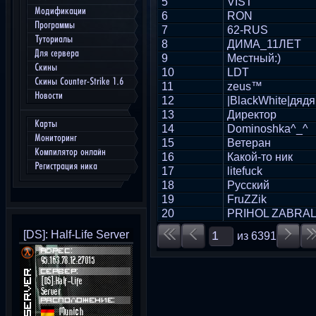
5
VIST
Модификации
6
RON
Программы
7
62-RUS
Туториалы
8
ДИМА_11ЛЕТ
Для сервера
9
Местный:)
Скины
10
LDT
Скины Counter-Strike 1.6
11
zeus™
Новости
12
|BlackWhite|дядя
13
Директор
Карты
14
Dominoshka^_^
Мониторинг
15
Ветеран
Компилятор онлайн
16
Какой-то ник
Регистрация ника
17
litefuck
18
Русский
19
FruZZik
20
PRIHOL ZABRAL 
[DS]: Half-Life Server
из
6391