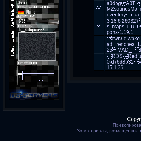
a3dbgA3TIa

MZsoundsMain
nventorycba
3.18.6.260327

s_maps-1.16.0
pons-1.19.1
cwr3 diwak
ad_trenches_
25MAD_T Na
RDSRedfulS
0-d76d8b32
15.1.36
Copyr
При копирова
За материалы, размещенные 