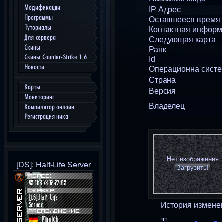
Модификации
IP Адрес
Программы
Оставшееся время
Туториалы
Контактная инфор
Для сервера
Следующая карта
Скины
Ранк
Скины Counter-Strike 1.6
Id
Новости
Операционна сист
Страна
Карты
Версия
Мониторинг
Владелец
Компилятор онлайн
Регистрация ника
Нет изображения
[DS]: Half-Life Server
Загрузить!
История измене