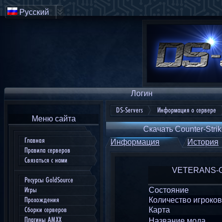
Русский
Логин
DS-Servers
Информация о сервере
Меню сайта
Скачать Counter-Strik
Главная
Информация
История
Правила серверов
Связаться с нами
VETERANS-GAM
Ресурсы GoldSource
Состояние
Игры
Количество игроков
Прохождения
Карта
Сборки серверов
Плагины AMXX
Название мода