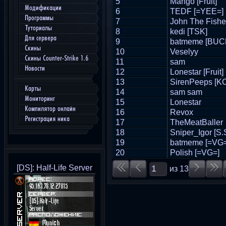
5
Mango [Fruit]
Модификации
6
TEDF [=YEE=]
Программы
7
John The Fish
Туториалы
8
kedi [TSK]
Для сервера
9
batmeme [BUC
Скины
10
Veselyy
Скины Counter-Strike 1.6
11
sam
Новости
12
Lonestar [Fruit]
13
SirenPeeps [K
Карты
14
sam sam
Мониторинг
15
Lonestar
Компилятор онлайн
16
Revox
Регистрация ника
17
TheMeatBaller
18
Sniper_Igor [S.
19
batmeme [=VG=
20
Polish [=VG=]
[DS]: Half-Life Server
из
13