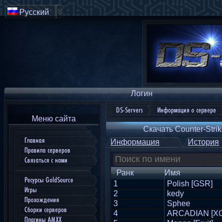
Русский
Логин
DS-Servers
Информация о сервере
Меню сайта
Скачать Counter-Strik
Главная
Информация
История
Правила серверов
Связаться с нами
Ранк
Имя
Ресурсы GoldSource
1
Polish [GSR]
Игры
2
kedy
Прохождения
3
Sphee
Сборки серверов
4
ARCADIAN [X
Плагины AMXX