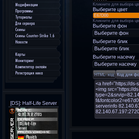
Кликните для выбора цв
Модификации
Выберите цвет
Программы
Туториалы
Кликните для выбора цв
Для сервера
Выберите фон
Скины
Выберите фон
Скины Counter-Strike 1.6
Выберите блик
Новости
Выберите блик
Карты
Выберите насечку
Мониторинг
Выберите насечку
Компилятор онлайн
Регистрация ника
[DS]: Half-Life Server