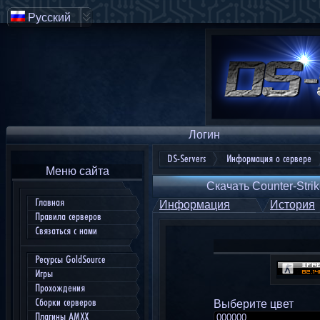
Русский
Логин
DS-Servers
Информация о сервере
Меню сайта
Скачать Counter-Strik
Главная
Информация
История
Правила серверов
Связаться с нами
Ресурсы GoldSource
Игры
Прохождения
Сборки серверов
Выберите цвет
Плагины AMXX