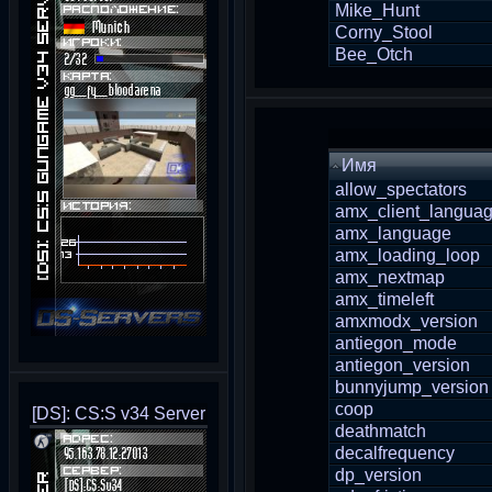
Mike_Hunt
Corny_Stool
Bee_Otch
Имя
allow_spectators
amx_client_langua
amx_language
amx_loading_loop
amx_nextmap
amx_timeleft
amxmodx_version
antiegon_mode
antiegon_version
bunnyjump_version
coop
[DS]: CS:S v34 Server
deathmatch
decalfrequency
dp_version