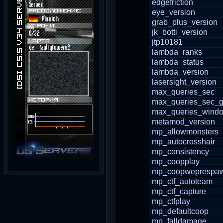
edgefriction
eye_version
grab_plus_version
jk_botti_version
jtp10181
lambda_ranks
lambda_status
lambda_version
lasersight_version
max_queries_sec
max_queries_sec_g
max_queries_wind
metamod_version
mp_allowmonsters
mp_autocrosshair
mp_consistency
mp_coopplay
mp_coopweprespa
mp_ctf_autoteam
mp_ctf_capture
mp_ctfplay
mp_defaultcoop
mp_falldamage