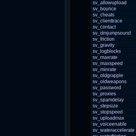
sv_allowupload
sv_bounce
sv_cheats
sv_clienttrace
sv_contact
sv_dmjumpsound
sv_friction
sv_gravity
sv_logblocks
sv_maxrate
sv_maxspeed
sv_minrate
sv_oldgrapple
sv_oldweapons
sv_password
sv_proxies
sv_spamdelay
sv_stepsize
sv_stopspeed
sv_uploadmax
sv_voiceenable
sv_wateraccelerate