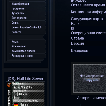
IP Адрес
Модификации
Оставшееся время
Программы
Контактная инфор
Туториалы
Для сервера
Следующая карта
Скины
Ранк
Скины Counter-Strike 1.6
Id
Новости
Операционна сист
Страна
Карты
Версия
Мониторинг
Владелец
Компилятор онлайн
Регистрация ника
Нет изображения
[DS]: Half-Life Server
Загрузить!
История измене