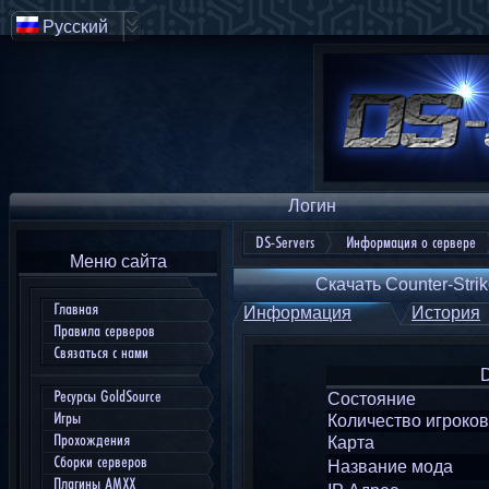
Русский
Логин
DS-Servers
Информация о сервере
Меню сайта
Скачать Counter-Strik
Главная
Информация
История
Правила серверов
Связаться с нами
Ресурсы GoldSource
Состояние
Игры
Количество игроков
Прохождения
Карта
Сборки серверов
Название мода
Плагины AMXX