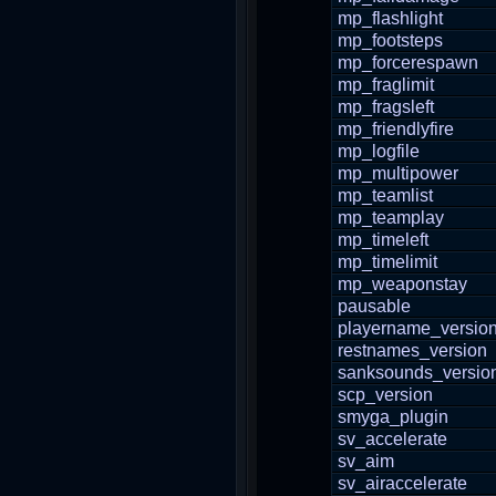
mp_flashlight
mp_footsteps
mp_forcerespawn
mp_fraglimit
mp_fragsleft
mp_friendlyfire
mp_logfile
mp_multipower
mp_teamlist
mp_teamplay
mp_timeleft
mp_timelimit
mp_weaponstay
pausable
playername_versio
restnames_version
sanksounds_versio
scp_version
smyga_plugin
sv_accelerate
sv_aim
sv_airaccelerate