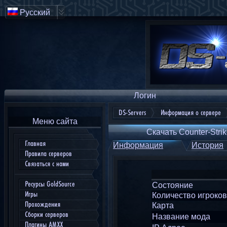
Русский
Логин
DS-Servers
Информация о сервере
Меню сайта
Скачать Counter-Strik
Главная
Информация
История
Правила серверов
Связаться с нами
Ресурсы GoldSource
Состояние
Игры
Количество игроков
Прохождения
Карта
Сборки серверов
Название мода
Плагины AMXX