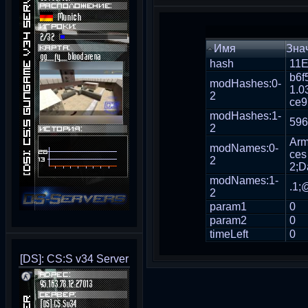
Имя
Зна
hash
11
b6f
modHashes:0-
1.0
2
ce9
modHashes:1-
596
2
Arm
modNames:0-
ces
2
2;D
modNames:1-
.1;
2
param1
0
param2
0
timeLeft
0
[DS]: CS:S v34 Server