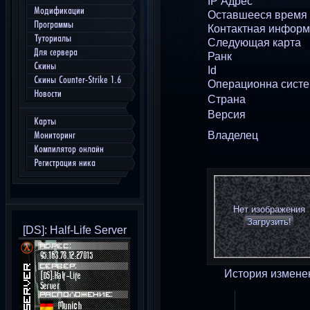
IP Адрес
Модификации
Оставшееся время
Программы
Контактная инфор
Туториалы
Следующая карта
Для сервера
Ранк
Скины
Id
Скины Counter-Strike 1.6
Операционна сист
Новости
Страна
Версия
Карты
Владелец
Мониторинг
Компилятор онлайн
Регистрация ника
Нет изображения
Загрузить!
[DS]: Half-Life Server
История измене