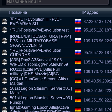
Название
IP адрес
 *[RU] - Evolution III - PvE -
37.230.137.174
EVO.ARMA.SU
*[RU]-Positive-PvE-evolution test
95.165.128.187
[RU/EU/UK] DESANTURA | PVP |
FPS +++ MILITARY/BASE
109.173.96.22:
SPAWN/EVENTS
*[RU]-Positive-PvE-evolution
95.165.128.187
CUP&RHS
[A3S] DayZ A3Survival 19.06
135.181.74.185
WIPED discord.gg/Fn5MeKhn59
RU111 [Exile PVE] Altis Full
109.173.73.13:
military |RHS|Mozzie|AI|SG
[GG] #1 GunGame Server | Altis /
188.40.59.209:
Malden
501st Legion Starsim | Server #01 |
148.251.50.222
Main 1
501st Legion Starsim | Server #03 |
148.251.50.222
Funops
Ignatz-Gaming Epoch Altis|Active
138.201.59.174
Admins|Missions|FPS|PvP|Custom