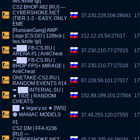
!ws !knife !gl]
CS2 BHOP #82 [RU] —
CYBERSHOKE.NET
37.230.228.104:28041
17
(TIER 1-2 - EASY, ONLY
EME
[RussianGang] AWP
Lego [CS:GO | 128tick |
212.12.15.54:27017
17
!ws !knife !gl]
➥███ FB-CS.RU |
37.230.210.77:27015
17
ARENA #1 | AntiCheat
➥███ FB-CS.RU |
37.230.210.77:27018
17
BHOP FPS+ MIRAGE |
AntiCheat
ONETAKE-CS2.RU |
87.228.59.101:27017
17
RANDOM EVENTS #14
➥ ███ INTERIAL.SU |
152.89.199.101:27504
17
★ TIDE | RANDOM
CHEATS
██ ★ legacy.sx ★ [!WS]
🟠 MANIAC MODELS
37.48.255.120:27555
17
#1
CS2 DM | FFA #236
[RU] —
CYBERSHOKE.NET
45.136.205.44:28034
17