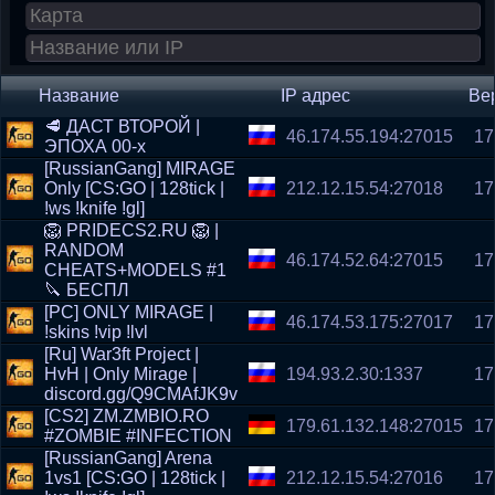
Название
IP адрес
Ве
🥩 ДАСТ ВТОРОЙ |
46.174.55.194:27015
17
ЭПОХА 00-x
[RussianGang] MIRAGE
Only [CS:GO | 128tick |
212.12.15.54:27018
17
!ws !knife !gl]
🦁 PRIDECS2.RU 🦁 |
RANDOM
46.174.52.64:27015
17
CHEATS+MODELS #1
🔪 БЕСПЛ
[РС] ONLY MIRAGE |
46.174.53.175:27017
17
!skins !vip !lvl
[Ru] War3ft Project |
HvH | Only Mirage |
194.93.2.30:1337
17
discord.gg/Q9CMAfJK9v
[CS2] ZM.ZMBIO.RO
179.61.132.148:27015
17
#ZOMBIE #INFECTION
[RussianGang] Arena
1vs1 [CS:GO | 128tick |
212.12.15.54:27016
17